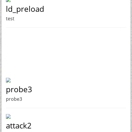
ld_preload
test
probe3
probe3
attack2