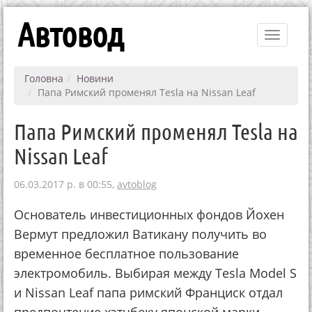
Автовод
Toggle
navigati
Головна
Новини
Папа Римский променял Tesla на Nissan Leaf
Папа Римский променял Tesla на
Nissan Leaf
06.03.2017 р. в 00:55,
avtoblog
Основатель инвестиционных фондов Йохен
Вермут предложил Ватикану получить во
временное бесплатное пользование
электромобиль. Выбирая между Tesla Model S
и Nissan Leaf папа римский Франциск отдал