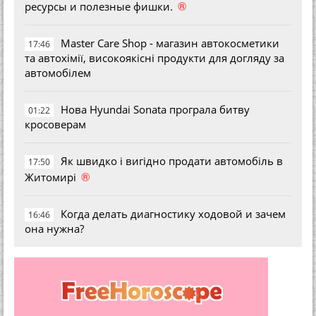
®
ресурсы и полезные фишки.
Master Care Shop - магазин автокосметики
17:46
та автохімії, високоякісні продукти для догляду за
автомобілем
Нова Hyundai Sonata програла битву
01:22
кросоверам
Як швидко і вигідно продати автомобіль в
17:50
®
Житомирі
Когда делать диагностику ходовой и зачем
16:46
она нужна?