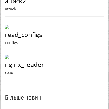
attack2
attack2
read_configs
configs
nginx_reader
read
Більше новин