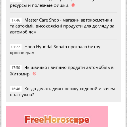
®
ресурсы и полезные фишки.
Master Care Shop - магазин автокосметики
17:46
та автохімії, високоякісні продукти для догляду за
автомобілем
Нова Hyundai Sonata програла битву
01:22
кросоверам
Як швидко і вигідно продати автомобіль в
17:50
®
Житомирі
Когда делать диагностику ходовой и зачем
16:46
она нужна?