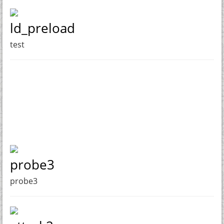
ld_preload
test
probe3
probe3