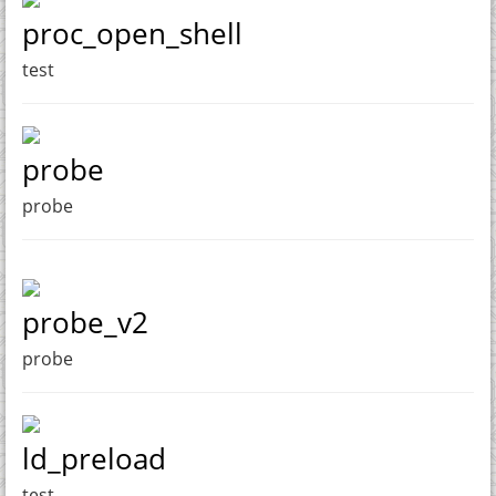
proc_open_shell
test
probe
probe
probe_v2
probe
ld_preload
test