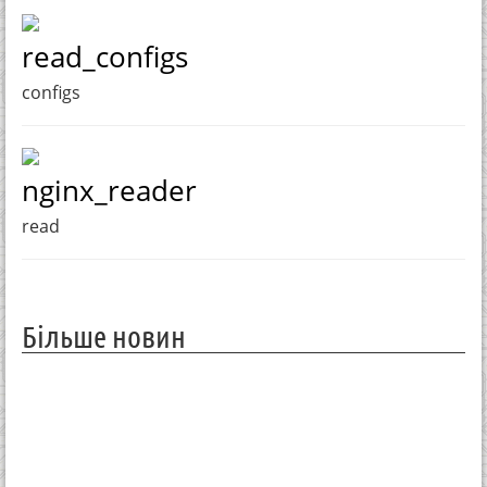
read_configs
configs
nginx_reader
read
Більше новин