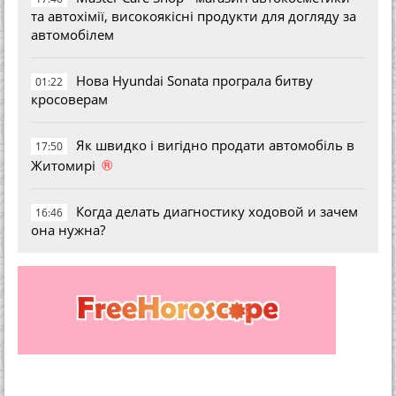
та автохімії, високоякісні продукти для догляду за
автомобілем
Нова Hyundai Sonata програла битву
01:22
кросоверам
Як швидко і вигідно продати автомобіль в
17:50
®
Житомирі
Когда делать диагностику ходовой и зачем
16:46
она нужна?