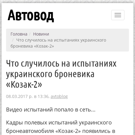
Автовод
Toggle
navigati
Головна
Новини
Что случилось на испытаниях украинского
броневика «Козак-2»
Что случилось на испытаниях
украинского броневика
«Козак-2»
08.03.2017 р. в 13:36,
avtoblog
Видео испытаний попало в сеть...
Кадры полевых испытаний украинского
бронеавтомобиля «Козак-2» появились в