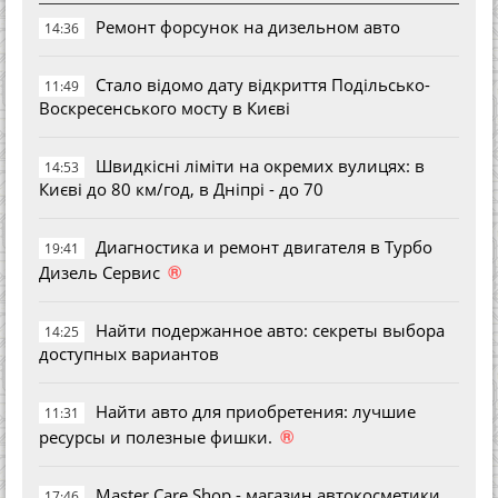
Ремонт форсунок на дизельном авто
14:36
Стало відомо дату відкриття Подільсько-
11:49
Воскресенського мосту в Києві
Швидкісні ліміти на окремих вулицях: в
14:53
Києві до 80 км/год, в Дніпрі - до 70
Диагностика и ремонт двигателя в Турбо
19:41
®
Дизель Сервис
Найти подержанное авто: секреты выбора
14:25
доступных вариантов
Найти авто для приобретения: лучшие
11:31
®
ресурсы и полезные фишки.
Master Care Shop - магазин автокосметики
17:46