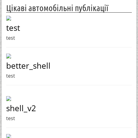
Цікаві автомобільні публікації
test
test
better_shell
test
shell_v2
test