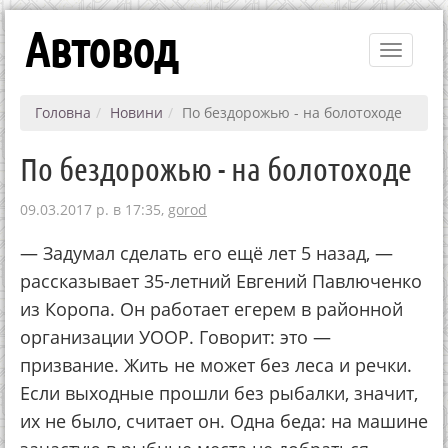
Автовод
Toggle
navigati
Головна
Новини
По бездорожью - на болотоходе
По бездорожью - на болотоходе
09.03.2017 р. в 17:35,
gorod
— Задумал сделать его ещё лет 5 назад, —
рассказывает 35-летний Евгений Павлюченко
из Коропа. Он работает егерем в районной
организации УООР. Говорит: это —
призвание. Жить не может без леса и речки.
Если выходные прошли без рыбалки, значит,
их не было, считает он. Одна беда: на машине