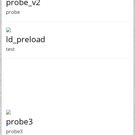
probe_v2
probe
ld_preload
test
probe3
probe3