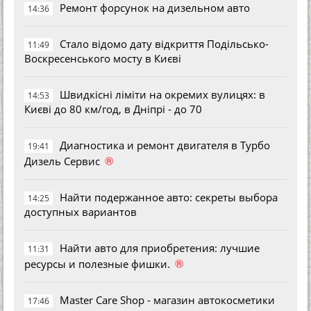
Ремонт форсунок на дизельном авто
14:36
Стало відомо дату відкриття Подільсько-
11:49
Воскресенського мосту в Києві
Швидкісні ліміти на окремих вулицях: в
14:53
Києві до 80 км/год, в Дніпрі - до 70
Диагностика и ремонт двигателя в Турбо
19:41
®
Дизель Сервис
Найти подержанное авто: секреты выбора
14:25
доступных вариантов
Найти авто для приобретения: лучшие
11:31
®
ресурсы и полезные фишки.
Master Care Shop - магазин автокосметики
17:46