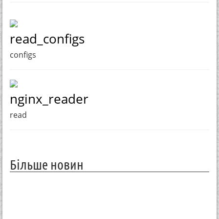
read_configs
configs
nginx_reader
read
Більше новин