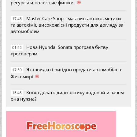
®
ресурсы и полезные фишки.
Master Care Shop - магазин автокосметики
17:46
та автохімії, високоякісні продукти для догляду за
автомобілем
Нова Hyundai Sonata програла битву
01:22
кросоверам
Як швидко і вигідно продати автомобіль в
17:50
®
Житомирі
Когда делать диагностику ходовой и зачем
16:46
она нужна?