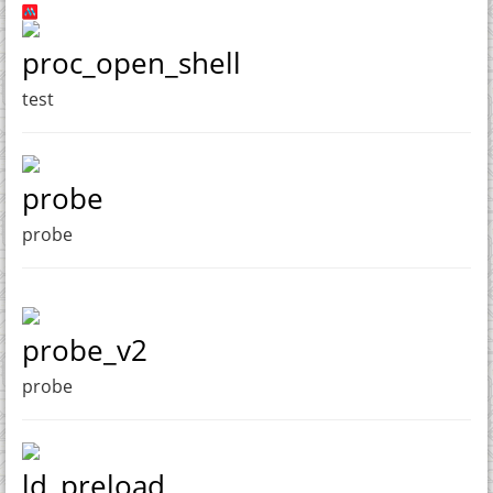
proc_open_shell
test
probe
probe
probe_v2
probe
ld_preload