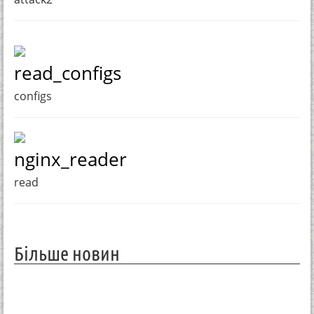
read_configs
configs
nginx_reader
read
Більше новин