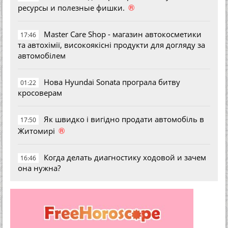
®
ресурсы и полезные фишки.
Master Care Shop - магазин автокосметики
17:46
та автохімії, високоякісні продукти для догляду за
автомобілем
Нова Hyundai Sonata програла битву
01:22
кросоверам
Як швидко і вигідно продати автомобіль в
17:50
®
Житомирі
Когда делать диагностику ходовой и зачем
16:46
она нужна?