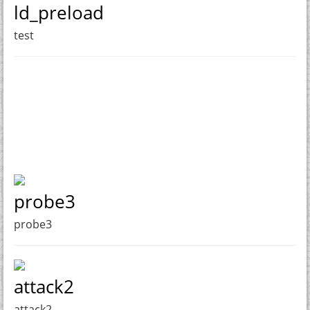
ld_preload
test
probe3
probe3
attack2
attack2