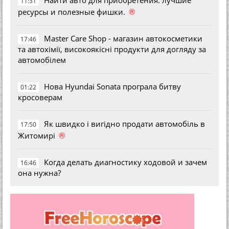
Найти авто для приобретения: лучшие
11:31
®
ресурсы и полезные фишки.
Master Care Shop - магазин автокосметики
17:46
та автохімії, високоякісні продукти для догляду за
автомобілем
Нова Hyundai Sonata програла битву
01:22
кросоверам
Як швидко і вигідно продати автомобіль в
17:50
®
Житомирі
Когда делать диагностику ходовой и зачем
16:46
она нужна?