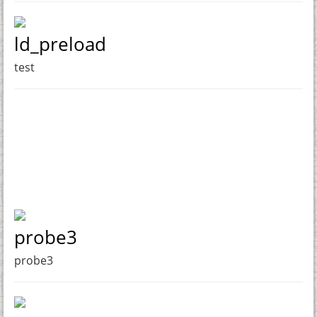
ld_preload
test
probe3
probe3