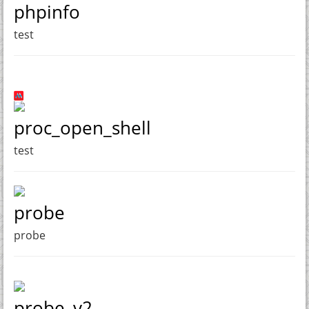
phpinfo
test
proc_open_shell
test
probe
probe
probe_v2