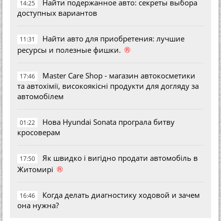
Найти подержанное авто: секреты выбора
14:25
доступных вариантов
Найти авто для приобретения: лучшие
11:31
®
ресурсы и полезные фишки.
Master Care Shop - магазин автокосметики
17:46
та автохімії, високоякісні продукти для догляду за
автомобілем
Нова Hyundai Sonata програла битву
01:22
кросоверам
Як швидко і вигідно продати автомобіль в
17:50
®
Житомирі
Когда делать диагностику ходовой и зачем
16:46
она нужна?