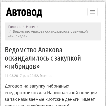
Автовод
Toggle
navigati
Головна
Новини
Ведомство Авакова оскандалилось с закупкой
«гибридов»
Ведомство Авакова
оскандалилось с закупкой
«гибридов»
11.03.2017 р. в 22:52,
from-ua
Договор на закупку гибридных
внедорожников для Национальной полиции
за так называемые киотские деньги "имеет
признаки недействительности".