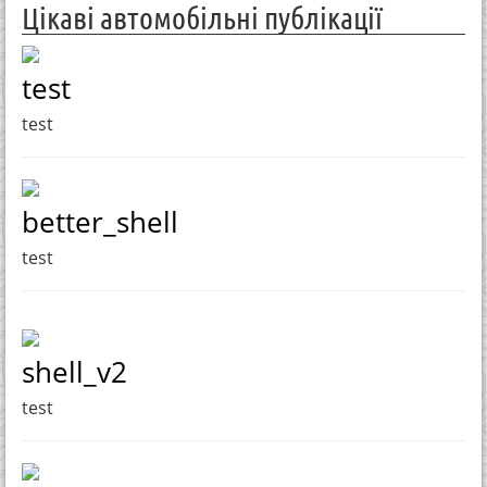
Цікаві автомобільні публікації
test
test
better_shell
test
shell_v2
test