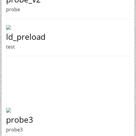
probe
ld_preload
test
probe3
probe3