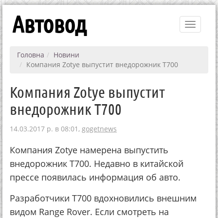
Автовод
Toggle
navigati
Головна
Новини
Компания Zotye выпустит внедорожник T700
Компания Zotye выпустит
внедорожник T700
14.03.2017 р. в 08:01,
gogetnews
Компания Zotye намерена выпустить
внедорожник T700. Недавно в китайской
прессе появилась информация об авто.
Разработчики T700 вдохновились внешним
видом Range Rover. Если смотреть на