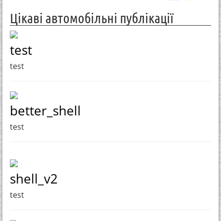
Цікаві автомобільні публікації
test
test
better_shell
test
shell_v2
test