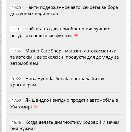
Найти подержанное авто: секреты выбора
14:25
доступных вариантов
Найти авто для приобретения: лучшие
11:31
®
ресурсы и полезные фишки.
Master Care Shop - магазин автокосметики
17:46
та автохімії, високоякісні продукти для догляду за
автомобілем
Нова Hyundai Sonata програла битву
01:22
кросоверам
Як швидко і вигідно продати автомобіль в
17:50
®
Житомирі
Когда делать диагностику ходовой и зачем
16:46
она нужна?