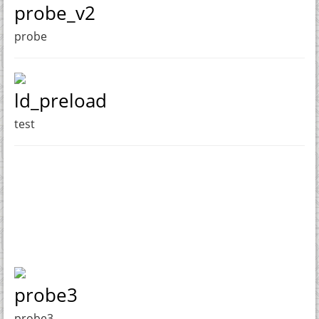
probe_v2
probe
ld_preload
test
probe3
probe3