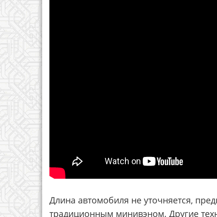
Длина автомобиля не уточняется, предп
традиционным минивэном. Другие тех