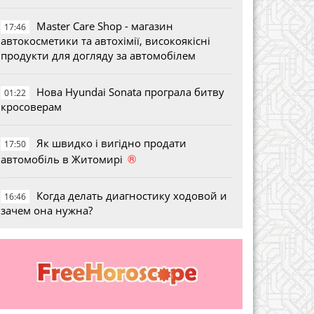
Master Care Shop - магазин
17:46
автокосметики та автохімії, високоякісні
продукти для догляду за автомобілем
Нова Hyundai Sonata програла битву
01:22
кросоверам
Як швидко і вигідно продати
17:50
®
автомобіль в Житомирі
Когда делать диагностику ходовой и
16:46
зачем она нужна?