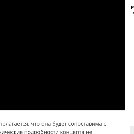
Р
олагается, что она будет сопоставима с
нические подробности концепта не