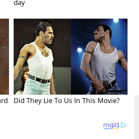
day
ard
Did They Lie To Us In This Movie?