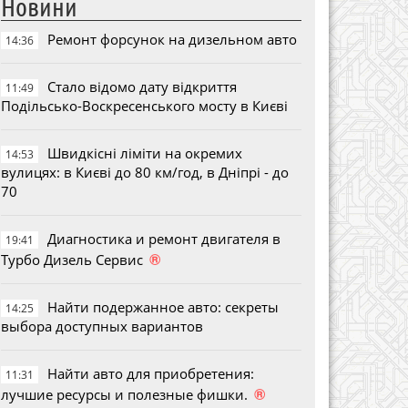
Новини
Ремонт форсунок на дизельном авто
14:36
Стало відомо дату відкриття
11:49
Подільсько-Воскресенського мосту в Києві
Швидкісні ліміти на окремих
14:53
вулицях: в Києві до 80 км/год, в Дніпрі - до
70
Диагностика и ремонт двигателя в
19:41
®
Турбо Дизель Сервис
Найти подержанное авто: секреты
14:25
выбора доступных вариантов
Найти авто для приобретения:
11:31
®
лучшие ресурсы и полезные фишки.