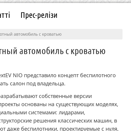
атті
Прес-релізи
отный автомобиль с кроватью
тный автомобиль с кроватью
extEV NIO представило концепт беспилотного
ать салон под владельца.
разрабатывают собственные версии
е проекты основаны на существующих моделях,
иальными системами: лидарами,
трукторские решения классических машин, в
ют даже беспилотники, проектируемые с нуля,