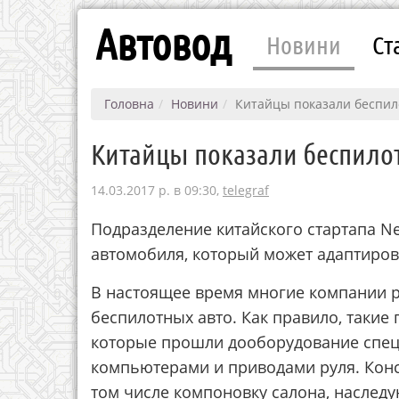
Автовод
Новини
Ст
Головна
Новини
Китайцы показали беспил
Китайцы показали беспило
14.03.2017 р. в 09:30,
telegraf
Подразделение китайского стартапа N
автомобиля, который может адаптиров
В настоящее время многие компании 
беспилотных авто. Как правило, таки
которые прошли дооборудование спец
компьютерами и приводами руля. Конс
том числе компоновку салона, наследу