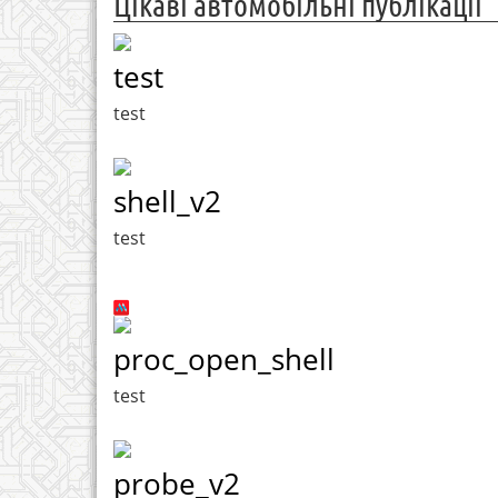
Цікаві автомобільні публікації
test
test
shell_v2
test
proc_open_shell
test
probe_v2