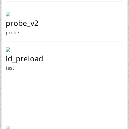
probe_v2
probe
ld_preload
test