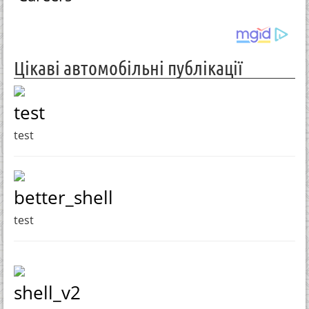
Цікаві автомобільні публікації
test
test
better_shell
test
shell_v2