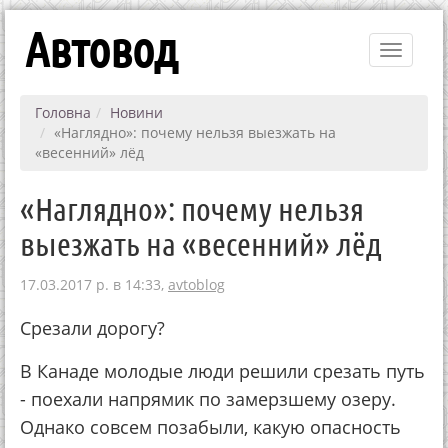
Автовод
Toggle
navigati
Головна
Новини
«Наглядно»: почему нельзя выезжать на
«весенний» лёд
«Наглядно»: почему нельзя
выезжать на «весенний» лёд
17.03.2017 р. в 14:33,
avtoblog
Срезали дорогу?
В Канаде молодые люди решили срезать путь
- поехали напрямик по замерзшему озеру.
Однако совсем позабыли, какую опасность