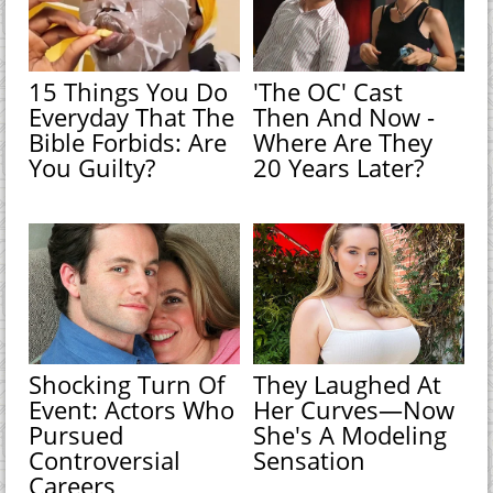
15 Things You Do
'The OC' Cast
Everyday That The
Then And Now -
Bible Forbids: Are
Where Are They
You Guilty?
20 Years Later?
Shocking Turn Of
They Laughed At
Event: Actors Who
Her Curves—Now
Pursued
She's A Modeling
Controversial
Sensation
Careers