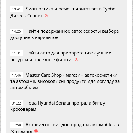
Диагностика и ремонт двигателя в Турбо
19:41
®
Дизель Сервис
Найти подержанное авто: секреты выбора
14:25
доступных вариантов
Найти авто для приобретения: лучшие
11:31
®
ресурсы и полезные фишки.
Master Care Shop - магазин автокосметики
17:46
та автохімії, високоякісні продукти для догляду за
автомобілем
Нова Hyundai Sonata програла битву
01:22
кросоверам
Як швидко і вигідно продати автомобіль в
17:50
®
Житомирі