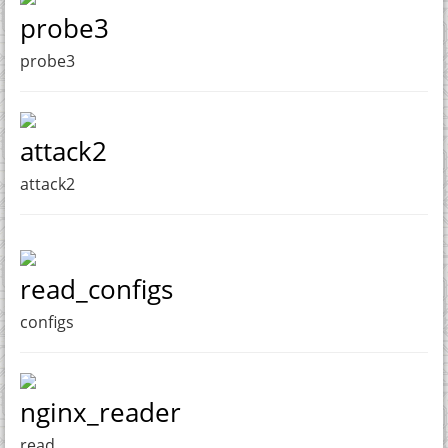
probe3
probe3
attack2
attack2
read_configs
configs
nginx_reader
read