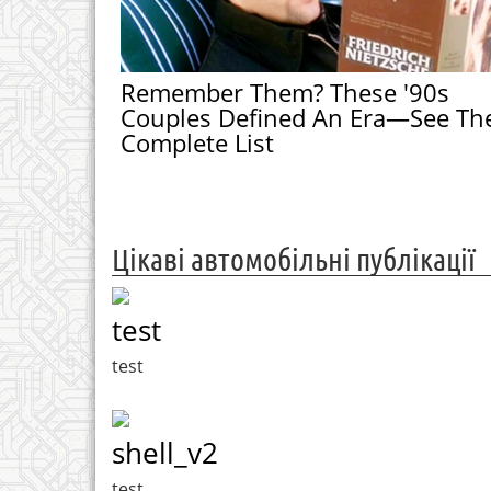
Remember Them? These '90s
Couples Defined An Era—See Th
Complete List
Цікаві автомобільні публікації
test
test
shell_v2
test