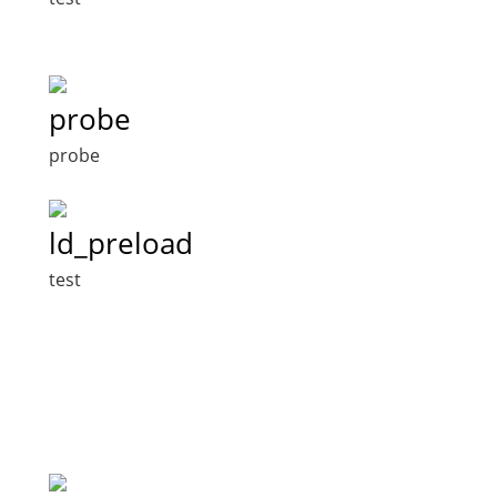
probe
probe
ld_preload
test