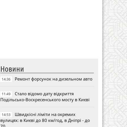
Новини
Ремонт форсунок на дизельном авто
14:36
Стало відомо дату відкриття
11:49
Подільсько-Воскресенського мосту в Києві
Швидкісні ліміти на окремих
14:53
вулицях: в Києві до 80 км/год, в Дніпрі - до
70