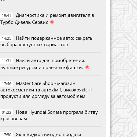
Диагностика и ремонт двигателя в
19:41
®
Турбо Дизель Сервис
Найти подержанное авто: секреты
14:25
выбора доступных вариантов
Найти авто для приобретения:
11:31
®
лучшие ресурсы и полезные фишки.
Master Care Shop - магазин
17:46
автокосметики та автохімії, високоякісні
продукти для догляду за автомобілем
Нова Hyundai Sonata програла битву
01:22
кросоверам
Як швидко і вигідно продати
17:50