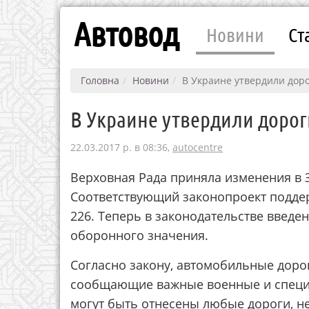
Автовод
Новини
Ст
Головна
Новини
В Украине утвердили дор
В Украине утвердили дорог
22.03.2017 р. в 08:36,
autocentre
Верховная Рада приняла изменения в 
Соответствующий законопроект подде
226. Теперь в законодательстве введе
оборонного значения.
Согласно закону, автомобильные дорог
сообщающие важные военные и специа
могут быть отнесены любые дороги, не