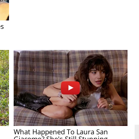
es
What Happened To Laura San
Giacomo? She's Still Stunning