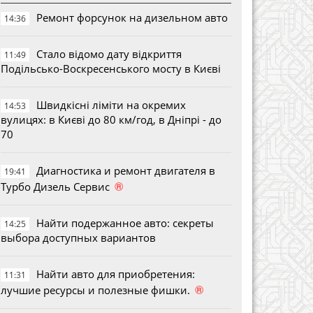
Ремонт форсунок на дизельном авто
14:36
Стало відомо дату відкриття
11:49
Подільсько-Воскресенського мосту в Києві
Швидкісні ліміти на окремих
14:53
вулицях: в Києві до 80 км/год, в Дніпрі - до
70
Диагностика и ремонт двигателя в
19:41
®
Турбо Дизель Сервис
Найти подержанное авто: секреты
14:25
выбора доступных вариантов
Найти авто для приобретения:
11:31
®
лучшие ресурсы и полезные фишки.