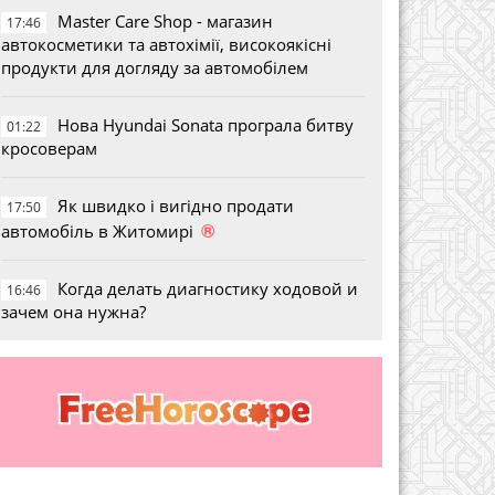
Master Care Shop - магазин
17:46
автокосметики та автохімії, високоякісні
продукти для догляду за автомобілем
Нова Hyundai Sonata програла битву
01:22
кросоверам
Як швидко і вигідно продати
17:50
®
автомобіль в Житомирі
Когда делать диагностику ходовой и
16:46
зачем она нужна?