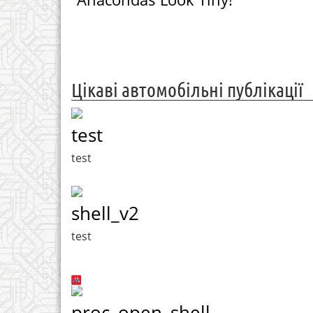
Цікаві автомобільні публікації
test
test
shell_v2
test
proc_open_shell