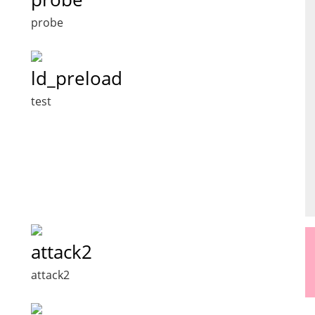
probe
ld_preload
test
attack2
attack2