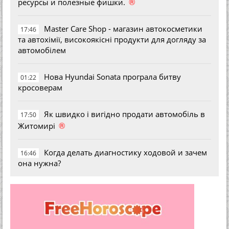
®
ресурсы и полезные фишки.
Master Care Shop - магазин автокосметики
17:46
та автохімії, високоякісні продукти для догляду за
автомобілем
Нова Hyundai Sonata програла битву
01:22
кросоверам
Як швидко і вигідно продати автомобіль в
17:50
®
Житомирі
Когда делать диагностику ходовой и зачем
16:46
она нужна?