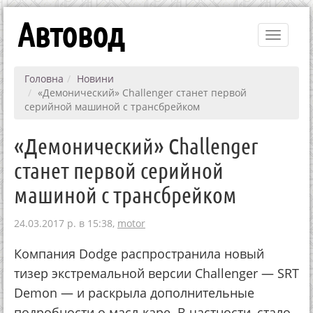
Автовод
Toggle
navigati
Головна
Новини
«Демонический» Challenger станет первой
серийной машиной с трансбрейком
«Демонический» Challenger
станет первой серийной
машиной с трансбрейком
24.03.2017 р. в 15:38,
motor
Компания Dodge распространила новый
тизер экстремальной версии Challenger — SRT
Demon — и раскрыла дополнительные
подробности о масл-каре. В частности, стало