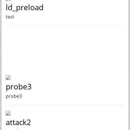
ld_preload
test
probe3
probe3
attack2