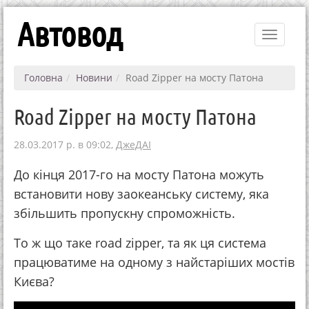
Автовод
Toggle
navigati
Головна
Новини
Road Zipper на мосту Патона
Road Zipper на мосту Патона
28.03.2017 р. в 09:02,
ДжеДАІ
До кінця 2017-го на мосту Патона можуть
встановити нову заокеанську систему, яка
збільшить пропускну спроможність.
То ж що таке road zipper, та як ця система
працюватиме на одному з найстаріших мостів
Києва?