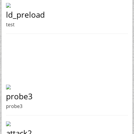
ld_preload
test
probe3
probe3
attack2