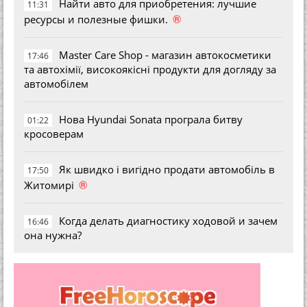
Найти авто для приобретения: лучшие
11:31
®
ресурсы и полезные фишки.
Master Care Shop - магазин автокосметики
17:46
та автохімії, високоякісні продукти для догляду за
автомобілем
Нова Hyundai Sonata програла битву
01:22
кросоверам
Як швидко і вигідно продати автомобіль в
17:50
®
Житомирі
Когда делать диагностику ходовой и зачем
16:46
она нужна?