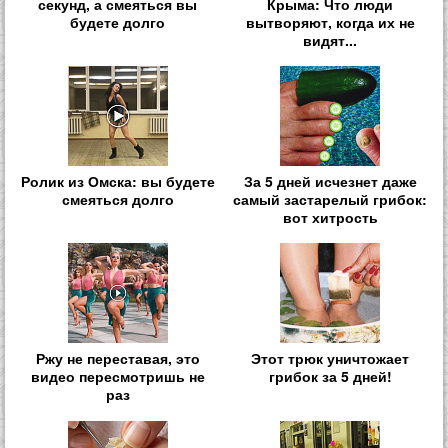
секунд, а смеяться вы
Крыма: Что люди
будете долго
вытворяют, когда их не
видят...
Ролик из Омска: вы будете
За 5 дней исчезнет даже
смеяться долго
самый застарелый грибок:
вот хитрость
Ржу не переставая, это
Этот трюк уничтожает
видео пересмотришь не
грибок за 5 дней!
раз