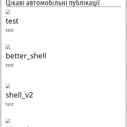
Цікаві автомобільні публікації
test
test
better_shell
test
shell_v2
test