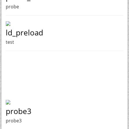
probe
ld_preload
test
probe3
probe3