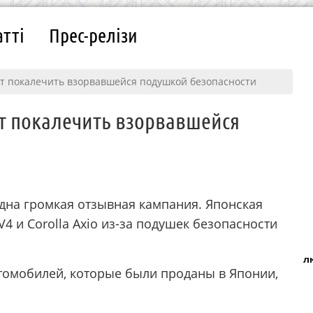
атті
Прес-релізи
ут покалечить взорвавшейся подушкой безопасности
т покалечить взорвавшейся
дна громкая отзывная кампания. Японская
4 и Corolla Axio из-за подушек безопасности
л
втомобилей, которые были проданы в Японии,