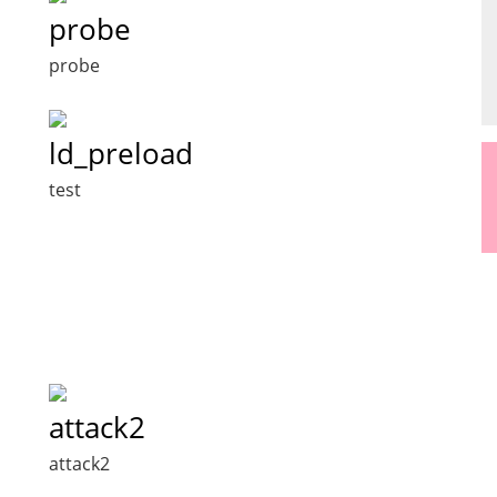
probe
probe
ld_preload
test
attack2
attack2