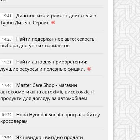
Диагностика и ремонт двигателя в
19:41
®
Турбо Дизель Сервис
Найти подержанное авто: секреты
14:25
выбора доступных вариантов
Найти авто для приобретения:
11:31
®
лучшие ресурсы и полезные фишки.
Master Care Shop - магазин
17:46
автокосметики та автохімії, високоякісні
продукти для догляду за автомобілем
Нова Hyundai Sonata програла битву
01:22
кросоверам
Як швидко і вигідно продати
17:50