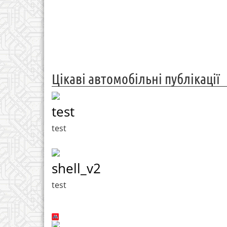
Цікаві автомобільні публікації
test
test
shell_v2
test