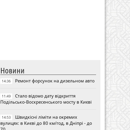
Новини
Ремонт форсунок на дизельном авто
14:36
Стало відомо дату відкриття
11:49
Подільсько-Воскресенського мосту в Києві
Швидкісні ліміти на окремих
14:53
вулицях: в Києві до 80 км/год, в Дніпрі - до
70