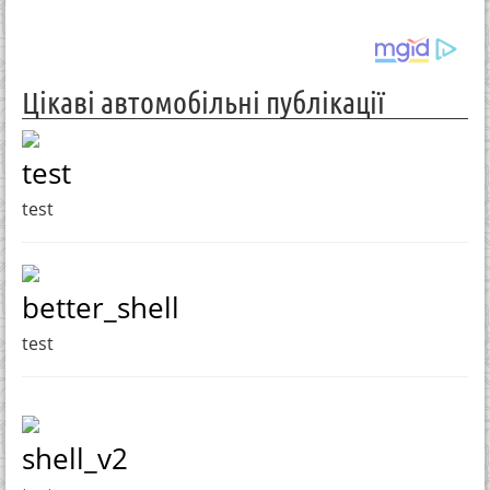
Цікаві автомобільні публікації
test
test
better_shell
test
shell_v2