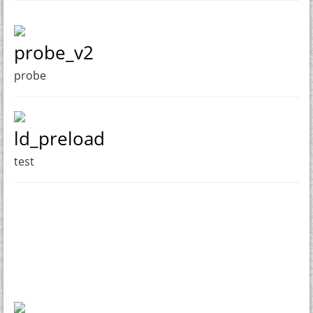
probe_v2
probe
ld_preload
test