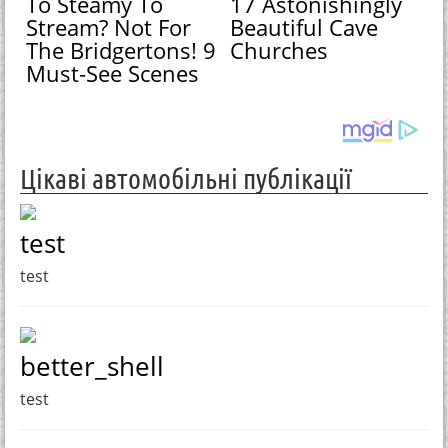
To Steamy To
17 Astonishingly
Stream? Not For
Beautiful Cave
The Bridgertons! 9
Churches
Must-See Scenes
Цікаві автомобільні публікації
test
test
better_shell
test