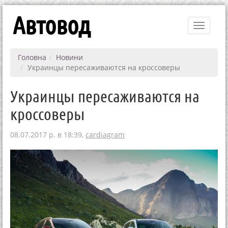
Автовод
Toggle
navigati
Головна
Новини
Украинцы пересаживаются на кроссоверы
Украинцы пересаживаются на
кроссоверы
08.07.2017 р. в 18:39,
cardiagram