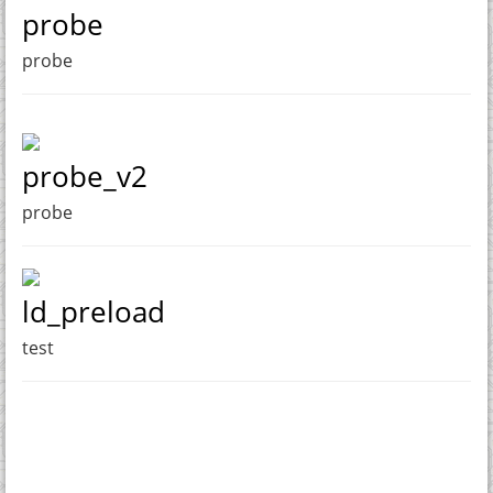
probe
probe
probe_v2
probe
ld_preload
test