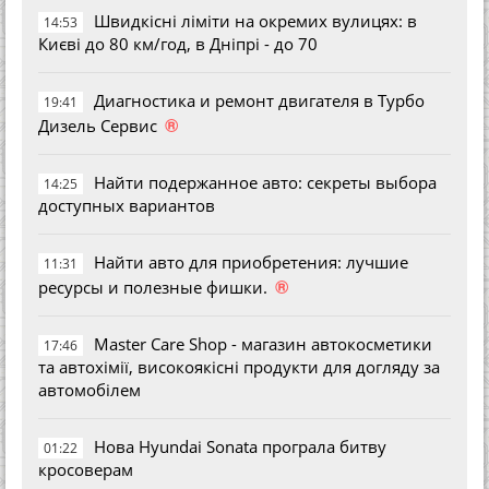
Швидкісні ліміти на окремих вулицях: в
14:53
Києві до 80 км/год, в Дніпрі - до 70
Диагностика и ремонт двигателя в Турбо
19:41
®
Дизель Сервис
Найти подержанное авто: секреты выбора
14:25
доступных вариантов
Найти авто для приобретения: лучшие
11:31
®
ресурсы и полезные фишки.
Master Care Shop - магазин автокосметики
17:46
та автохімії, високоякісні продукти для догляду за
автомобілем
Нова Hyundai Sonata програла битву
01:22
кросоверам