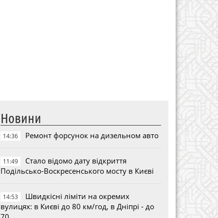
Новини
Ремонт форсунок на дизельном авто
14:36
Стало відомо дату відкриття
11:49
Подільсько-Воскресенського мосту в Києві
Швидкісні ліміти на окремих
14:53
вулицях: в Києві до 80 км/год, в Дніпрі - до
70