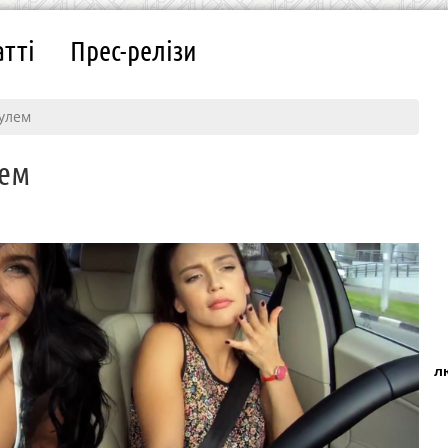
атті
Прес-релізи
рулем
лем
л