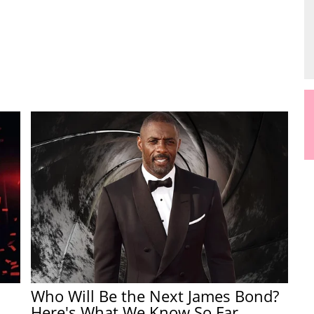
Who Will Be the Next James Bond?
Here's What We Know So Far