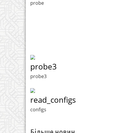
probe
probe3
probe3
read_configs
configs
Більше новин