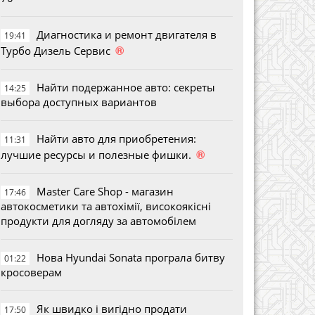
Диагностика и ремонт двигателя в
19:41
®
Турбо Дизель Сервис
Найти подержанное авто: секреты
14:25
выбора доступных вариантов
Найти авто для приобретения:
11:31
®
лучшие ресурсы и полезные фишки.
Master Care Shop - магазин
17:46
автокосметики та автохімії, високоякісні
продукти для догляду за автомобілем
Нова Hyundai Sonata програла битву
01:22
кросоверам
Як швидко і вигідно продати
17:50