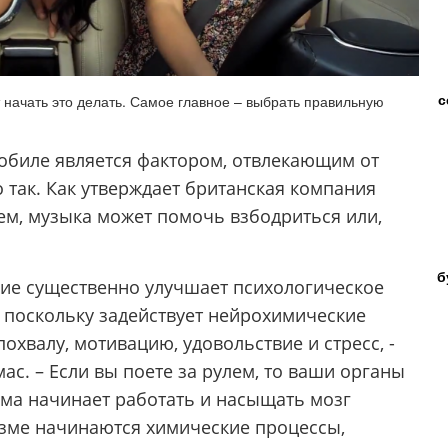
с
т начать это делать. Самое главное – выбрать правильную
мобиле является фактором, отвлекающим от
о так. Как утверждает британская компания
лем, музыка может помочь взбодриться или,
б
ние существенно улучшает психологическое
, поскольку задействует нейрохимические
охвалу, мотивацию, удовольствие и стресс, -
ас. – Если вы поете за рулем, то ваши органы
гма начинает работать и насыщать мозг
изме начинаются химические процессы,