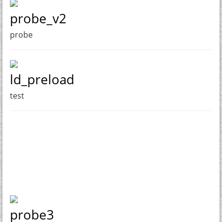
probe_v2
probe
ld_preload
test
probe3