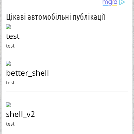
Цікаві автомобільні публікації
test
test
better_shell
test
shell_v2
test