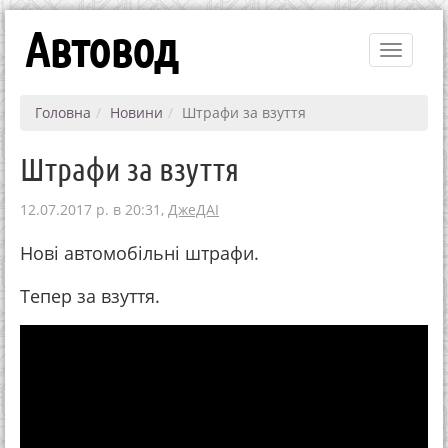
Автовод
Toggle
navigati
Головна
Новини
Штрафи за взуття
Штрафи за взуття
12.07.2017 р. в 20:31,
ДжеДАІ
Нові автомобільні штрафи.
Тепер за взуття.