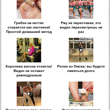
Грибок на ногтях
Ржу не переставая, это
стирается как ластиком!
видео пересмотришь не
Простой домашний метод
раз
Королева вагона отожгла!
Ролик из Омска: вы будете
Видео не оставит
смеяться долго
равнодушным
Ролик длится пару секунд,
Этот трюк уничтожает