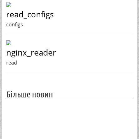
read_configs
configs
nginx_reader
read
Більше новин