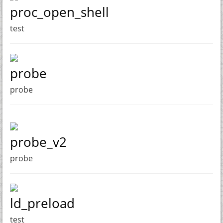
proc_open_shell
test
probe
probe
probe_v2
probe
ld_preload
test