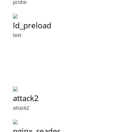
probe
ld_preload
test
attack2
attack2
nginx_reader