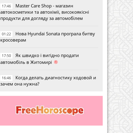
Master Care Shop - магазин
17:46
автокосметики та автохімії, високоякісні
продукти для догляду за автомобілем
Нова Hyundai Sonata програла битву
01:22
кросоверам
Як швидко і вигідно продати
17:50
®
автомобіль в Житомирі
Когда делать диагностику ходовой и
16:46
зачем она нужна?