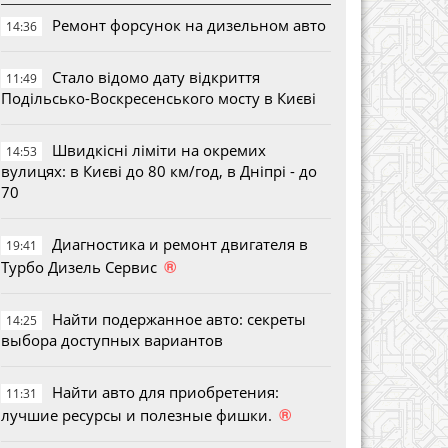
Ремонт форсунок на дизельном авто
14:36
Стало відомо дату відкриття
11:49
Подільсько-Воскресенського мосту в Києві
Швидкісні ліміти на окремих
14:53
вулицях: в Києві до 80 км/год, в Дніпрі - до
70
Диагностика и ремонт двигателя в
19:41
®
Турбо Дизель Сервис
Найти подержанное авто: секреты
14:25
выбора доступных вариантов
Найти авто для приобретения:
11:31
®
лучшие ресурсы и полезные фишки.