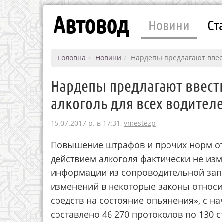
Автовод
Новини
Ст
Головна
Новини
Нардепы предлагают ввест
Нардепы предлагают ввест
алкоголь для всех водител
15.07.2017 р. в 17:31,
vmestezp
Повышение штрафов и прочих норм отв
действием алкоголя фактически не из
информации из сопроводительной зап
изменений в некоторые законы относ
средств на состояние опьянения», с н
составлено 46 270 протоколов по 130 