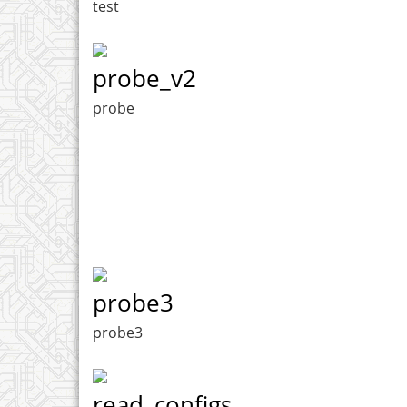
test
probe_v2
probe
probe3
probe3
read_configs