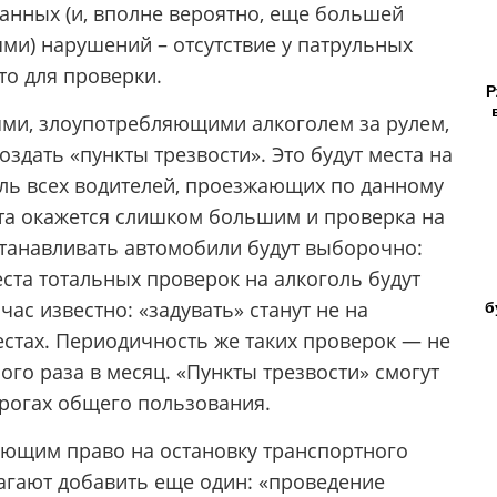
анных (и, вполне вероятно, еще большей
и) нарушений – отсутствие у патрульных
то для проверки.
Р
ми, злоупотребляющими алкоголем за рулем,
здать «пункты трезвости». Это будут места на
оль всех водителей, проезжающих по данному
орта окажется слишком большим и проверка на
станавливать автомобили будут выборочно:
еста тотальных проверок на алкоголь будут
б
ас известно: «задувать» станут не на
естах. Периодичность же таких проверок — не
ого раза в месяц. «Пункты трезвости» смогут
дорогах общего пользования.
ующим право на остановку транспортного
агают добавить еще один: «проведение