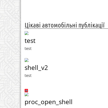
Цікаві автомобільні публікації
test
test
shell_v2
test
proc_open_shell