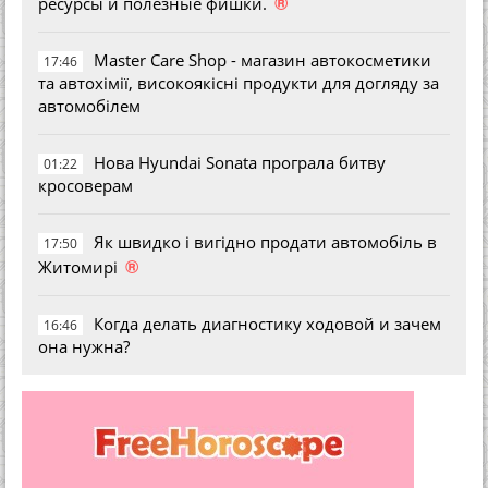
®
ресурсы и полезные фишки.
Master Care Shop - магазин автокосметики
17:46
та автохімії, високоякісні продукти для догляду за
автомобілем
Нова Hyundai Sonata програла битву
01:22
кросоверам
Як швидко і вигідно продати автомобіль в
17:50
®
Житомирі
Когда делать диагностику ходовой и зачем
16:46
она нужна?