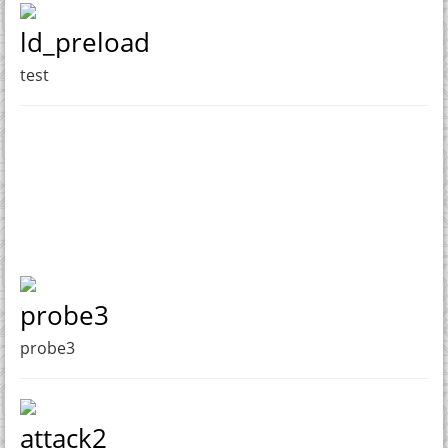
ld_preload
test
probe3
probe3
attack2