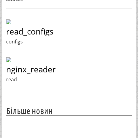
read_configs
configs
nginx_reader
read
Більше новин