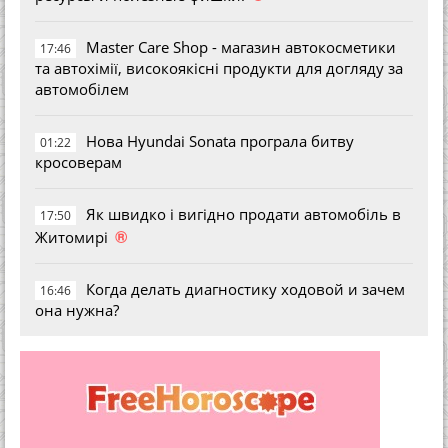
Master Care Shop - магазин автокосметики
17:46
та автохімії, високоякісні продукти для догляду за
автомобілем
Нова Hyundai Sonata програла битву
01:22
кросоверам
Як швидко і вигідно продати автомобіль в
17:50
®
Житомирі
Когда делать диагностику ходовой и зачем
16:46
она нужна?