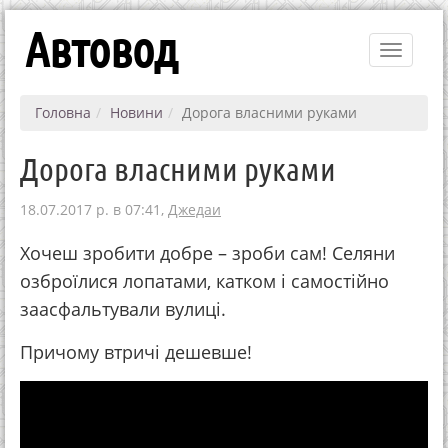
Автовод
Toggle
navigati
Головна
Новини
Дорога власними руками
Дорога власними руками
18.07.2017 р. в 07:41,
Джедаи
Хочеш зробити добре – зроби сам! Селяни
озброїлися лопатами, катком і самостійно
заасфальтували вулиці.
Причому втричі дешевше!