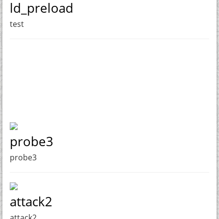
ld_preload
test
probe3
probe3
attack2
attack2