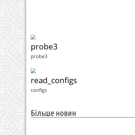
probe3
probe3
read_configs
configs
Більше новин