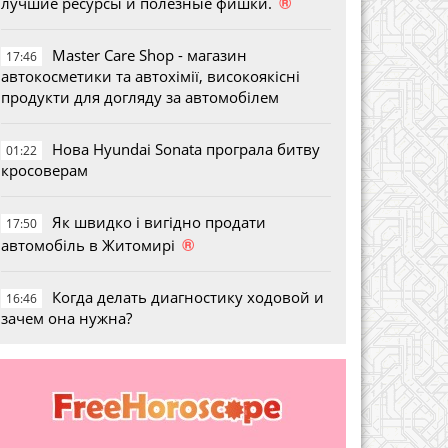
®
лучшие ресурсы и полезные фишки.
Master Care Shop - магазин
17:46
автокосметики та автохімії, високоякісні
продукти для догляду за автомобілем
Нова Hyundai Sonata програла битву
01:22
кросоверам
Як швидко і вигідно продати
17:50
®
автомобіль в Житомирі
Когда делать диагностику ходовой и
16:46
зачем она нужна?