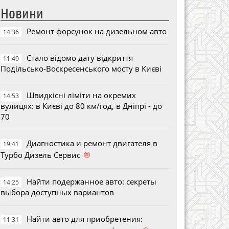
Новини
Ремонт форсунок на дизельном авто
14:36
Стало відомо дату відкриття
11:49
Подільсько-Воскресенського мосту в Києві
Швидкісні ліміти на окремих
14:53
вулицях: в Києві до 80 км/год, в Дніпрі - до
70
Диагностика и ремонт двигателя в
19:41
®
Турбо Дизель Сервис
Найти подержанное авто: секреты
14:25
выбора доступных вариантов
Найти авто для приобретения:
11:31