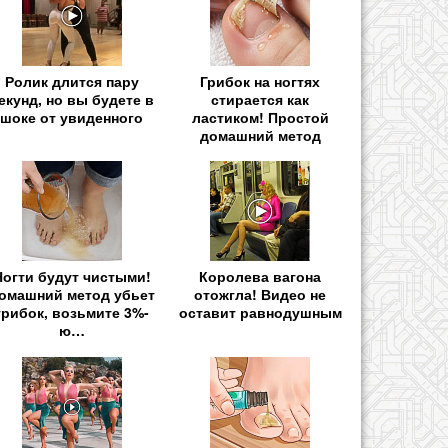
Ролик длится пару
Грибок на ногтях
екунд, но вы будете в
стирается как
шоке от увиденного
ластиком! Простой
домашний метод
Ногти будут чистыми!
Королева вагона
омашний метод убьет
отожгла! Видео не
грибок, возьмите 3%-
оставит равнодушным
ю…