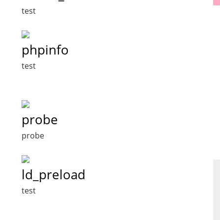
test
phpinfo
test
probe
probe
ld_preload
test