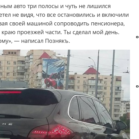
ным авто три полосы и чуть не лишился
етел не видя, что все остановились и включили
ывая своей машиной сопроводить пенсионера,
к краю проезжей части. Ты сделал мой день.
о
арму», — написал Познякъ.
с