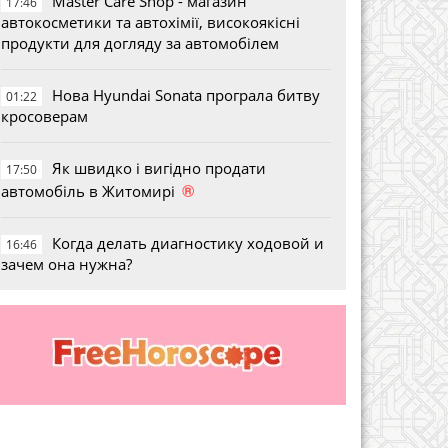
Master Care Shop - магазин
17:46
автокосметики та автохімії, високоякісні
продукти для догляду за автомобілем
Нова Hyundai Sonata програла битву
01:22
кросоверам
Як швидко і вигідно продати
17:50
®
автомобіль в Житомирі
Когда делать диагностику ходовой и
16:46
зачем она нужна?