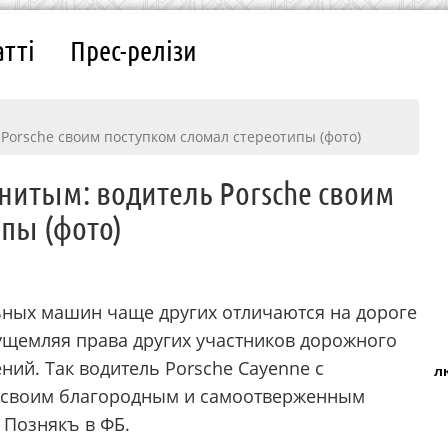
атті
Прес-релізи
Porsche своим поступком сломал стереотипы (фото)
нитым: водитель Porsche своим
пы (фото)
ьных машин чаще других отличаются на дороге
ущемляя права других участников дорожного
ний. Так водитель Porsche Cayenne с
л
 своим благородным и самоотверженным
 Познякъ в ФБ.