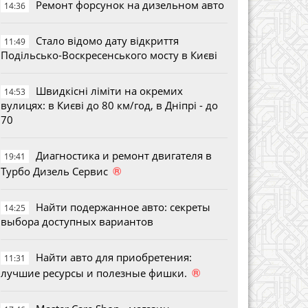
Ремонт форсунок на дизельном авто
14:36
Стало відомо дату відкриття
11:49
Подільсько-Воскресенського мосту в Києві
Швидкісні ліміти на окремих
14:53
вулицях: в Києві до 80 км/год, в Дніпрі - до
70
Диагностика и ремонт двигателя в
19:41
®
Турбо Дизель Сервис
Найти подержанное авто: секреты
14:25
выбора доступных вариантов
Найти авто для приобретения:
11:31
®
лучшие ресурсы и полезные фишки.