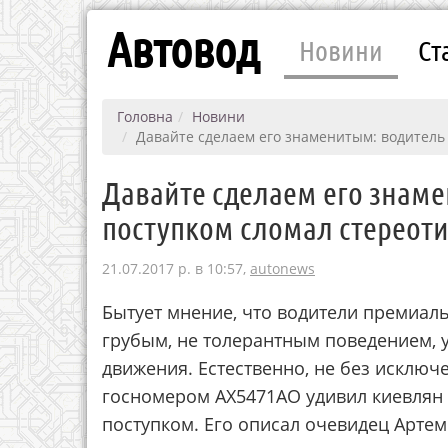
Автовод
Новини
Ст
Головна
Новини
Давайте сделаем его знаменитым: водитель 
Давайте сделаем его знаме
поступком сломал стереоти
21.07.2017 р. в 10:57,
autonews
Бытует мнение, что водители премиал
грубым, не толерантным поведением, 
движения. Естественно, не без исключе
госномером АХ5471АО удивил киевлян
поступком. Его описал очевидец Артем