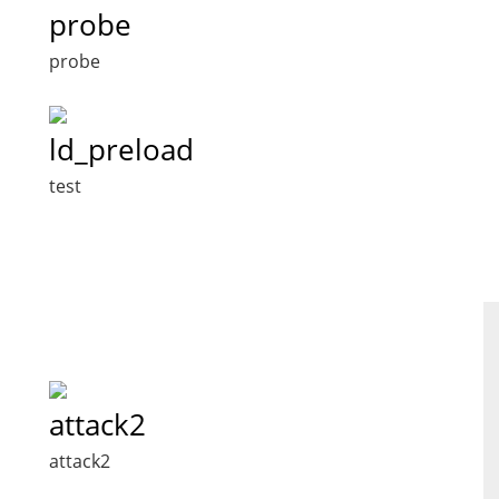
probe
probe
ld_preload
test
attack2
attack2