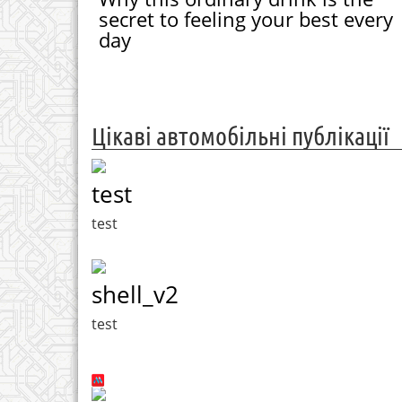
secret to feeling your best every
day
Цікаві автомобільні публікації
test
test
shell_v2
test