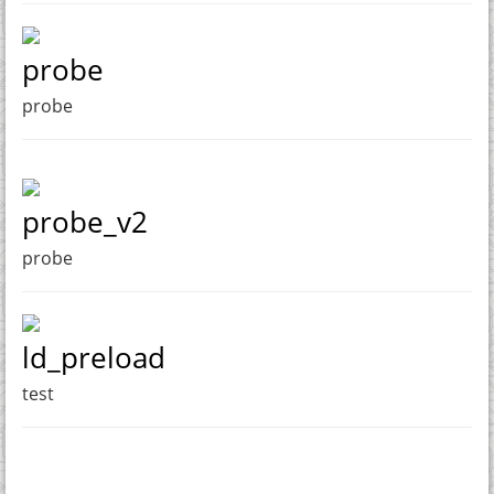
probe
probe
probe_v2
probe
ld_preload
test