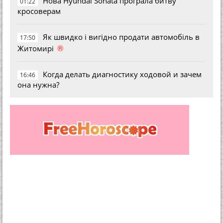
Нова Hyundai Sonata програла битву
01:22
кросоверам
Як швидко і вигідно продати автомобіль в
17:50
®
Житомирі
Когда делать диагностику ходовой и зачем
16:46
она нужна?