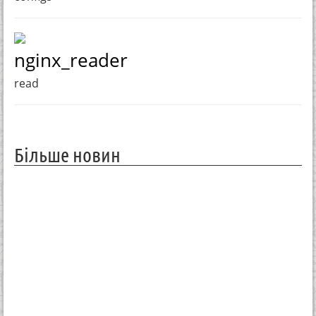
nginx_reader
read
Більше новин