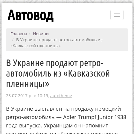
Автовод
Toggle
navigati
Головна
Новини
В Украине продают ретро-автомобиль из
«Кавказской пленницы»
В Украине продают ретро-
автомобиль из «Кавказской
пленницы»
25.07.2017 р. в 10:19,
autotheme
В Украине выставлен на продажу немецкий
ретро-автомобиль — Adler Trumpf Junior 1938
года выпуска. Украинцам он напомнит
машину из фильма «Кавказская пленница»