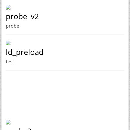
probe_v2
probe
ld_preload
test