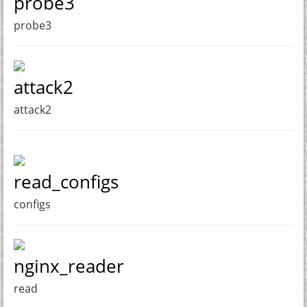
probe3
probe3
attack2
attack2
read_configs
configs
nginx_reader
read