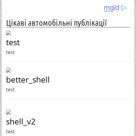
Цікаві автомобільні публікації
test
test
better_shell
test
shell_v2
test