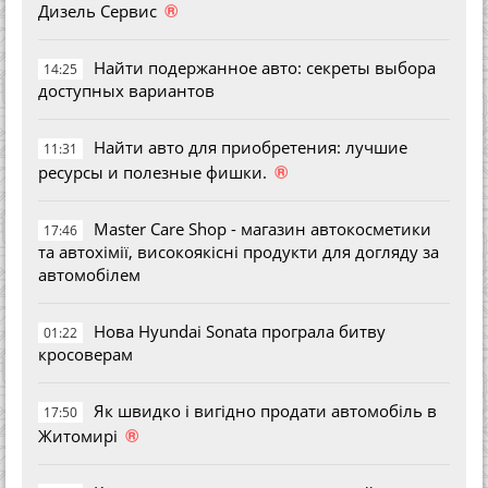
®
Дизель Сервис
Найти подержанное авто: секреты выбора
14:25
доступных вариантов
Найти авто для приобретения: лучшие
11:31
®
ресурсы и полезные фишки.
Master Care Shop - магазин автокосметики
17:46
та автохімії, високоякісні продукти для догляду за
автомобілем
Нова Hyundai Sonata програла битву
01:22
кросоверам
Як швидко і вигідно продати автомобіль в
17:50
®
Житомирі