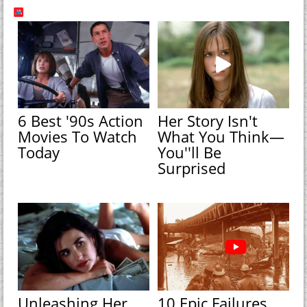
6 Best '90s Action
Her Story Isn't
Movies To Watch
What You Think—
Today
You''ll Be
Surprised
Unleashing Her
10 Epic Failures