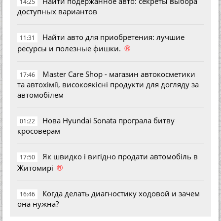
Найти подержанное авто: секреты выбора
14:25
доступных вариантов
Найти авто для приобретения: лучшие
11:31
®
ресурсы и полезные фишки.
Master Care Shop - магазин автокосметики
17:46
та автохімії, високоякісні продукти для догляду за
автомобілем
Нова Hyundai Sonata програла битву
01:22
кросоверам
Як швидко і вигідно продати автомобіль в
17:50
®
Житомирі
Когда делать диагностику ходовой и зачем
16:46
она нужна?