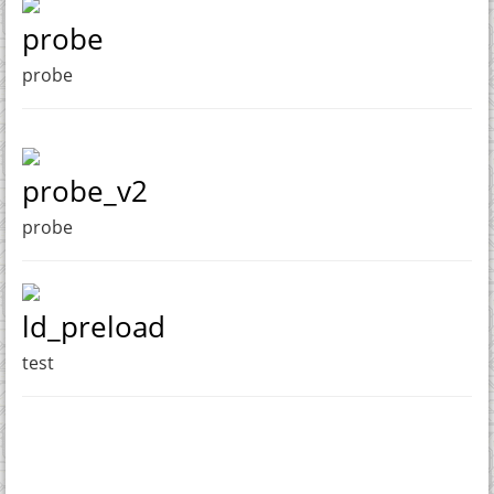
probe
probe
probe_v2
probe
ld_preload
test