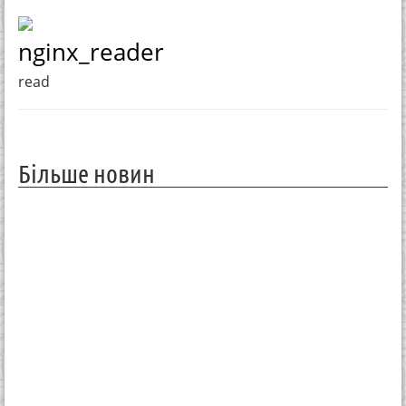
nginx_reader
read
Більше новин