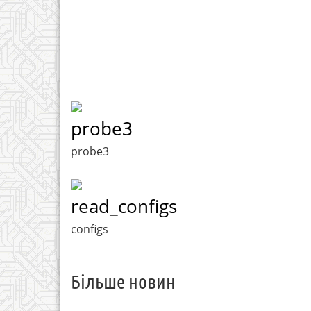
probe3
probe3
read_configs
configs
Більше новин