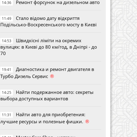
Ремонт форсунок на дизельном авто
14:36
Стало відомо дату відкриття
11:49
Подільсько-Воскресенського мосту в Києві
Швидкісні ліміти на окремих
14:53
вулицях: в Києві до 80 км/год, в Дніпрі - до
70
Диагностика и ремонт двигателя в
19:41
®
Турбо Дизель Сервис
Найти подержанное авто: секреты
14:25
выбора доступных вариантов
Найти авто для приобретения:
11:31
®
лучшие ресурсы и полезные фишки.