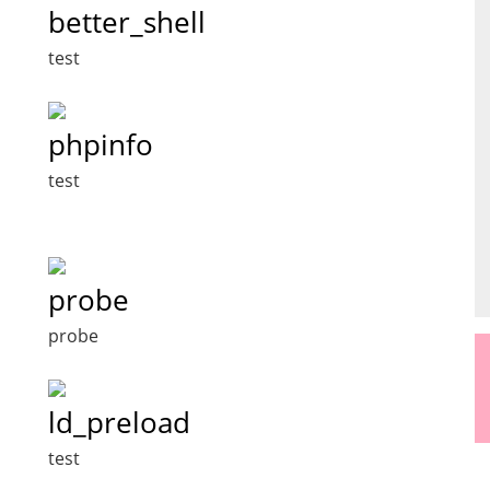
better_shell
test
phpinfo
test
probe
probe
ld_preload
test