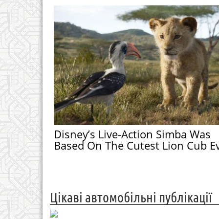
Disney’s Live-Action Simba Was
Based On The Cutest Lion Cub E
Цікаві автомобільні публікації