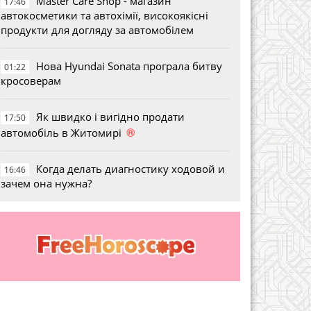
Master Care Shop - магазин
17:46
автокосметики та автохімії, високоякісні
продукти для догляду за автомобілем
Нова Hyundai Sonata програла битву
01:22
кросоверам
Як швидко і вигідно продати
17:50
®
автомобіль в Житомирі
Когда делать диагностику ходовой и
16:46
зачем она нужна?