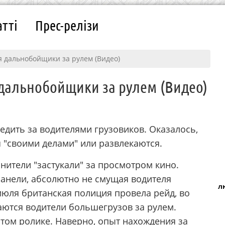
атті
Прес-релізи
я дальнобойщики за рулем (Видео)
дальнобойщики за рулем (Видео)
едить за водителями грузовиков. Оказалось,
 "своими делами" или развлекаются.
ители "застукали" за просмотром кино.
анели, абсолютно не смущая водителя
л
июля британская полиция провела рейд, во
аются водители большегрузов за рулем.
том ролике. Наверно, опыт нахождения за