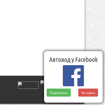
Автовод у Facebook
Подивитись
Не зараз