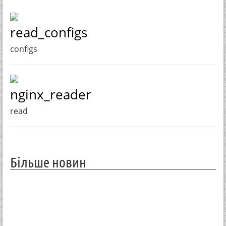
read_configs
configs
nginx_reader
read
Більше новин