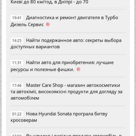
Києві до 80 км/год, в Дніпрі - до 70
Диагностика и ремонт двигателя в Турбо
19:41
®
Дизель Сервис
Найти подержанное авто: секреты выбора
14:25
доступных вариантов
Найти авто для приобретения: лучшие
11:31
®
ресурсы и полезные фишки.
Master Care Shop - магазин автокосметики
17:46
та автохімії, високоякісні продукти для догляду за
автомобілем
Нова Hyundai Sonata програла битву
01:22
кросоверам
Як швидко і вигідно продати автомобіль в