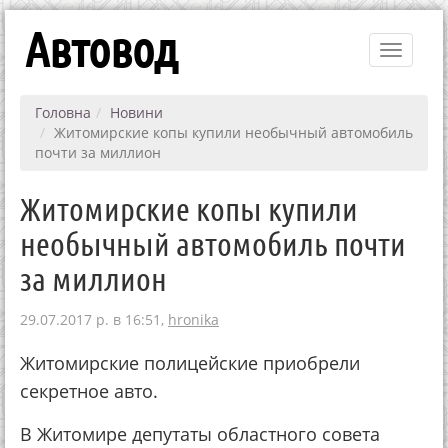
Автовод
Toggle
navigati
Головна
Новини
Житомирские копы купили необычный автомобиль
почти за миллион
Житомирские копы купили
необычный автомобиль почти
за миллион
29.07.2017 р. в 16:51,
hronika
Житомирские полицейские приобрели
секретное авто.
В Житомире депутаты областного совета