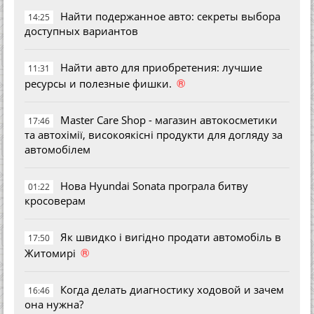
Найти подержанное авто: секреты выбора
14:25
доступных вариантов
Найти авто для приобретения: лучшие
11:31
®
ресурсы и полезные фишки.
Master Care Shop - магазин автокосметики
17:46
та автохімії, високоякісні продукти для догляду за
автомобілем
Нова Hyundai Sonata програла битву
01:22
кросоверам
Як швидко і вигідно продати автомобіль в
17:50
®
Житомирі
Когда делать диагностику ходовой и зачем
16:46
она нужна?