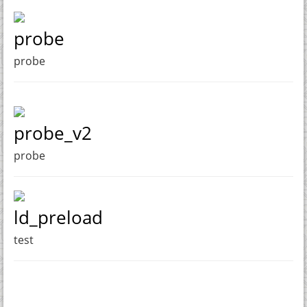
probe
probe
probe_v2
probe
ld_preload
test