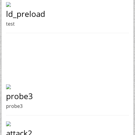
ld_preload
test
probe3
probe3
attack2