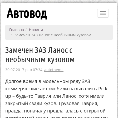
Автовод
Toggle
navigati
Головна
Новини
Замечен ЗАЗ Ланос с необычным кузовом
Замечен ЗАЗ Ланос с
необычным кузовом
30.07.2017 р. в 07:34,
autotheme
Долгое время в модельном ряду ЗАЗ
коммерческие автомобили назывались Pick-
up – будь-то Таврия или Ланос, хотя имели
закрытый сзади кузов. Грузовая Таврия,
правда, поначалу предлагалась с открытой