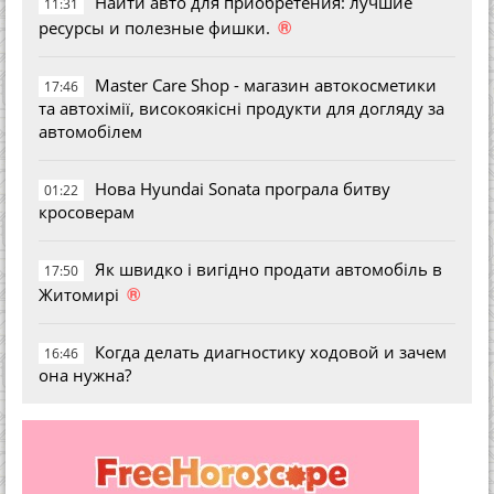
Найти авто для приобретения: лучшие
11:31
®
ресурсы и полезные фишки.
Master Care Shop - магазин автокосметики
17:46
та автохімії, високоякісні продукти для догляду за
автомобілем
Нова Hyundai Sonata програла битву
01:22
кросоверам
Як швидко і вигідно продати автомобіль в
17:50
®
Житомирі
Когда делать диагностику ходовой и зачем
16:46
она нужна?