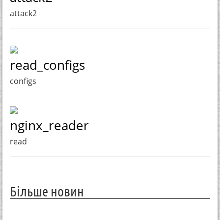
attack2
read_configs
configs
nginx_reader
read
Більше новин