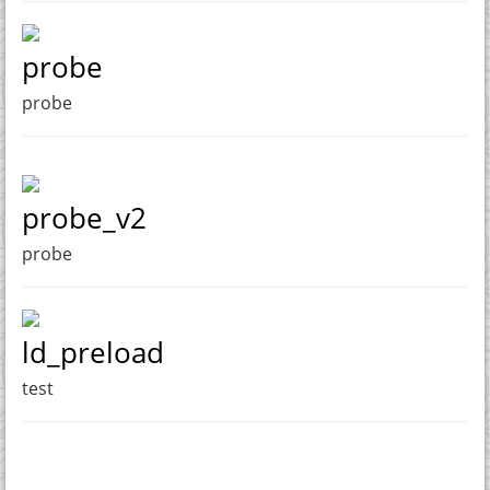
probe
probe
probe_v2
probe
ld_preload
test