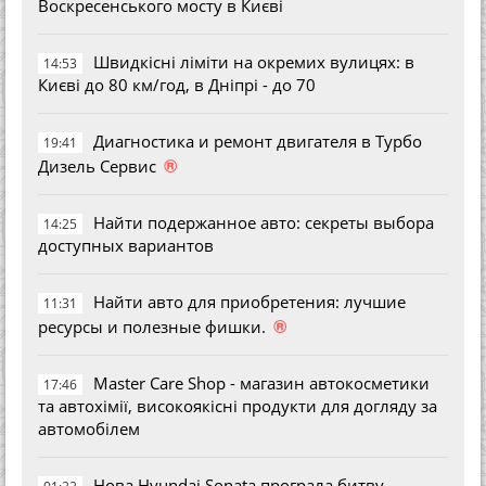
Воскресенського мосту в Києві
Швидкісні ліміти на окремих вулицях: в
14:53
Києві до 80 км/год, в Дніпрі - до 70
Диагностика и ремонт двигателя в Турбо
19:41
®
Дизель Сервис
Найти подержанное авто: секреты выбора
14:25
доступных вариантов
Найти авто для приобретения: лучшие
11:31
®
ресурсы и полезные фишки.
Master Care Shop - магазин автокосметики
17:46
та автохімії, високоякісні продукти для догляду за
автомобілем
Нова Hyundai Sonata програла битву