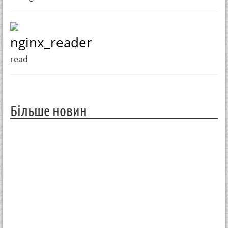
nginx_reader
read
Більше новин