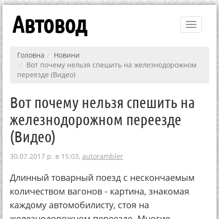
Автовод
Toggle
navigati
Головна
Новини
Вот почему нельзя спешить на железнодорожном
переезде (Видео)
Вот почему нельзя спешить на
железнодорожном переезде
(Видео)
30.07.2017 р. в 15:03,
autorambler
Длинный товарный поезд с нескончаемым
количеством вагонов - картина, знакомая
каждому автомобилисту, стоя на
железнодорожном переезде. Многие