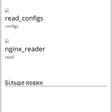
read_configs
configs
nginx_reader
read
Більше новин