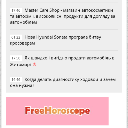
Master Care Shop - магазин автокосметики
17:46
та автохімії, високоякісні продукти для догляду за
автомобілем
Нова Hyundai Sonata програла битву
01:22
кросоверам
Як швидко і вигідно продати автомобіль в
17:50
®
Житомирі
Когда делать диагностику ходовой и зачем
16:46
она нужна?