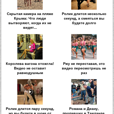
Скрытая камера на пляже
Ролик длится несколько
Крыма: Что люди
секунд, а смеяться вы
вытворяют, когда их не
будете долго
видят...
Королева вагона отожгла!
Ржу не переставая, это
Видео не оставит
видео пересмотришь не
равнодушным
раз
Ролик длится пару секунд,
Романа и Диану,
но вы будете в шоке от
пропавших в Таиланде,