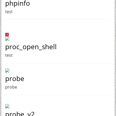
phpinfo
test
proc_open_shell
test
probe
probe
probe_v2