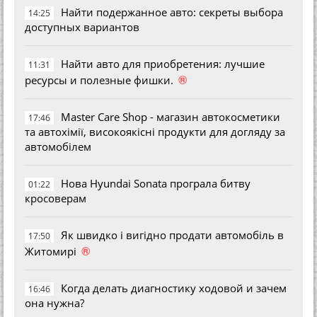
Найти подержанное авто: секреты выбора
14:25
доступных вариантов
Найти авто для приобретения: лучшие
11:31
®
ресурсы и полезные фишки.
Master Care Shop - магазин автокосметики
17:46
та автохімії, високоякісні продукти для догляду за
автомобілем
Нова Hyundai Sonata програла битву
01:22
кросоверам
Як швидко і вигідно продати автомобіль в
17:50
®
Житомирі
Когда делать диагностику ходовой и зачем
16:46
она нужна?