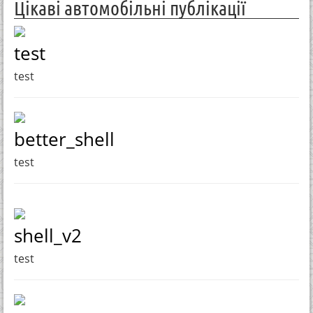
Цікаві автомобільні публікації
test
test
better_shell
test
shell_v2
test