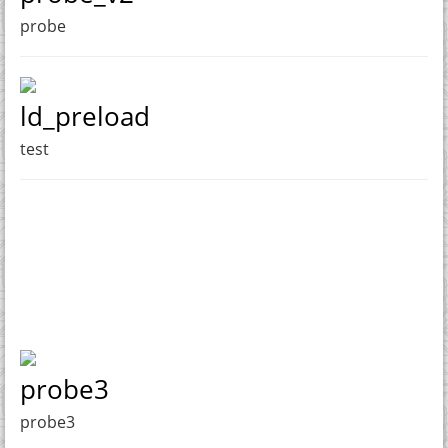
probe
ld_preload
test
probe3
probe3