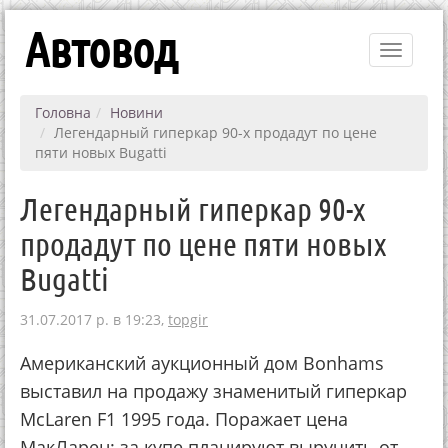
Автовод
Toggle
navigati
Головна
Новини
Легендарный гиперкар 90-х продадут по цене
пяти новых Bugatti
Легендарный гиперкар 90-х
продадут по цене пяти новых
Bugatti
31.07.2017 р. в 19:23,
topgir
Американский аукционный дом Bonhams
выставил на продажу знаменитый гиперкар
McLaren F1 1995 года. Поражает цена
МакЛарен: за купе планируют выручить от