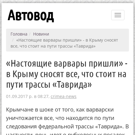
Автовод
Toggle
navigati
Головна
Новини
«Настоящие варвары пришли» - в Крыму сносят
все, что стоит на пути трассы «Таврида»
«Настоящие варвары пришли» -
в Крыму сносят все, что стоит на
пути трассы «Таврида»
01.09.2017 р. в 08:27,
crimea-news
Крымчане в шоке от того, как варварски
уничтожается все, что находится по пути
следования федеральной трассы «Таврида». В
частности, речь идет о рубкелесных посадок,