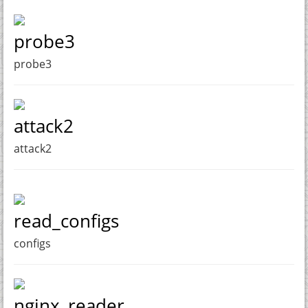
probe3
probe3
attack2
attack2
read_configs
configs
nginx_reader