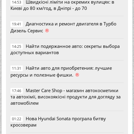
Швидкісні ліміти на окремих вулицях: в
14:53
Києві до 80 км/год, в Дніпрі - до 70
Диагностика и ремонт двигателя в Турбо
19:41
®
Дизель Сервис
Найти подержанное авто: секреты выбора
14:25
доступных вариантов
Найти авто для приобретения: лучшие
11:31
®
ресурсы и полезные фишки.
Master Care Shop - магазин автокосметики
17:46
та автохімії, високоякісні продукти для догляду за
автомобілем
Нова Hyundai Sonata програла битву
01:22
кросоверам