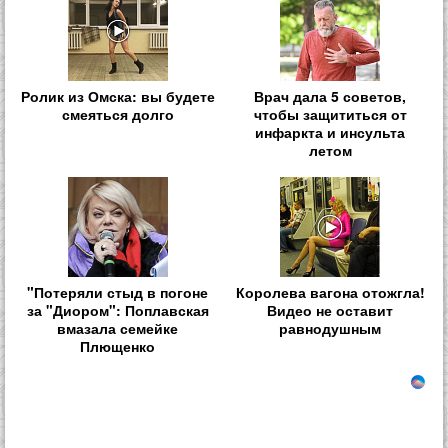
Ролик из Омска: вы будете
Врач дала 5 советов,
смеяться долго
чтобы защититься от
инфаркта и инсульта
летом
"Потеряли стыд в погоне
Королева вагона отожгла!
за "Диором": Поплавская
Видео не оставит
вмазала семейке
равнодушным
Плющенко