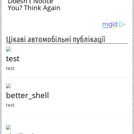
Doesn't Notice
You? Think Again
Цікаві автомобільні публікації
test
test
better_shell
test