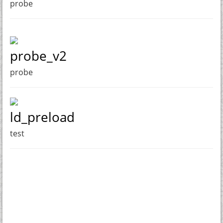
probe
probe_v2
probe
ld_preload
test