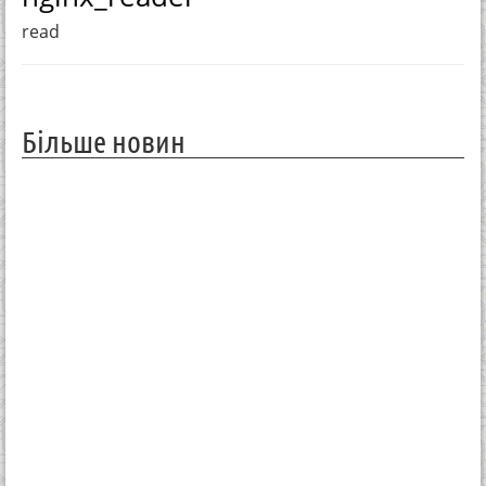
read
Більше новин