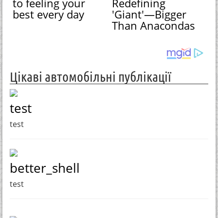
to feeling your
Redefining
best every day
'Giant'—Bigger
Than Anacondas
Цікаві автомобільні публікації
test
test
better_shell
test