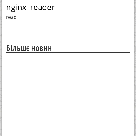
nginx_reader
read
Більше новин