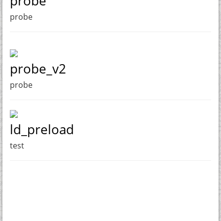
probe
probe
probe_v2
probe
ld_preload
test