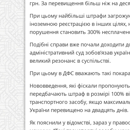
грн. За перевищення більш ніж на десят
При цьому найбільші штрафи загрожуют
іноземною реєстрацією в інших цілях, 
порушення становить 300% несплачено
Подібні справи вже почали доходити д
адміністративний суд зобов’язав україн
великий резонанс в суспільстві.
При цьому в ДФС вважають такі покар
Нововведення, які фіскали пропонують
передбачають штраф в розмірі 100% від
транспортного засобу, якщо максимал
України перевищено на двадцять днів.
Як пояснили у відомстві, зараз у право