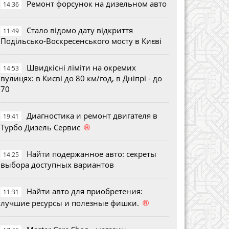
Ремонт форсунок на дизельном авто
14:36
Стало відомо дату відкриття
11:49
Подільсько-Воскресенського мосту в Києві
Швидкісні ліміти на окремих
14:53
вулицях: в Києві до 80 км/год, в Дніпрі - до
70
Диагностика и ремонт двигателя в
19:41
®
Турбо Дизель Сервис
Найти подержанное авто: секреты
14:25
выбора доступных вариантов
Найти авто для приобретения:
11:31
®
лучшие ресурсы и полезные фишки.