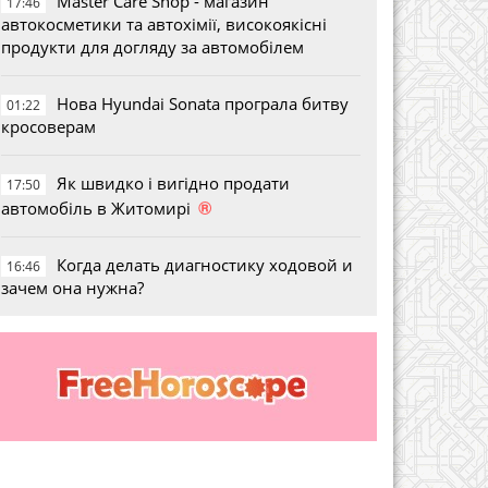
Master Care Shop - магазин
17:46
автокосметики та автохімії, високоякісні
продукти для догляду за автомобілем
Нова Hyundai Sonata програла битву
01:22
кросоверам
Як швидко і вигідно продати
17:50
®
автомобіль в Житомирі
Когда делать диагностику ходовой и
16:46
зачем она нужна?