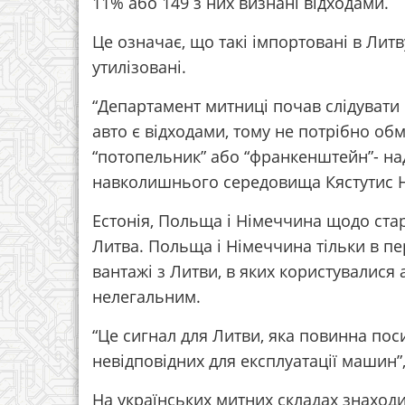
11% або 149 з них визнані відходами.
Це означає, що такі імпортовані в Лит
утилізовані.
“Департамент митниці почав слідувати 
авто є відходами, тому не потрібно о
“потопельник” або “франкенштейн”- над
навколишнього середовища Кястутис Н
Естонія, Польща і Німеччина щодо ста
Литва. Польща і Німеччина тільки в пе
вантажі з Литви, в яких користувалися 
нелегальним.
“Це сигнал для Литви, яка повинна пос
невідповідних для експлуатації машин”,
На українських митних складах знаходи