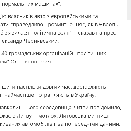
на нормальних машинах”.
ію власників авто з європейськими та
ти справедливої” розмитнення “, як в Європі.
 з’явилася політична воля”, – сказав на прес-
Олександр Чернявський.
 40 громадських організацій і політичних
сили” Олег Ярошевич.
шити настільки довгий час, доставляють
 ті найчастіше потрапляють в Україну.
и навколишнього середовища Литви повідомило,
джає в Литву, – мотлох. Литовська митниця
живаних автомобілів і, за попередніми даними,