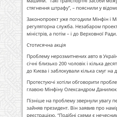
машини. “Такі транспортні засоби мож
стягнення штрафу”, – пояснили у відомс
Законопроект уже погодили Мінфін і М
регуляторна служба. Незабаром проект
міністрів, а потім – і до Верховної Ради.
Стотисячна акція
Проблему нерозмитнених авто в Україні
січні близько 200 чоловік і кілька деся
до Києва і заблокували кілька смуг на 
Протестуючі хотіли обговорити проблем
главою Мінфіну Олександром Данилюком
Пізніше на проблему звернули увагу п
зайняв президент. Він заявив про намі
реєстрацією. “Подібні схеми є нечесн