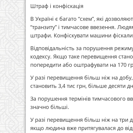
Штраф і конфіскація
В Україні є багато “схем”, які дозволя
“транзиту” і тимчасове ввезення. Людя
штрафи. Конфіскувати машини фіскали
Відповідальність за порушення режиму
кодексу. Якщо таке перевищення стано
попередити або оштрафувати на 170 гр
У разі перевищення більш ніж на добу,
становить 3,4 тис грн, більше десяти дн
За порушення термінів тимчасового вве
значно більші.
У разі перевищення більш ніж на три дні
якщо людина вже притягувалася до відп