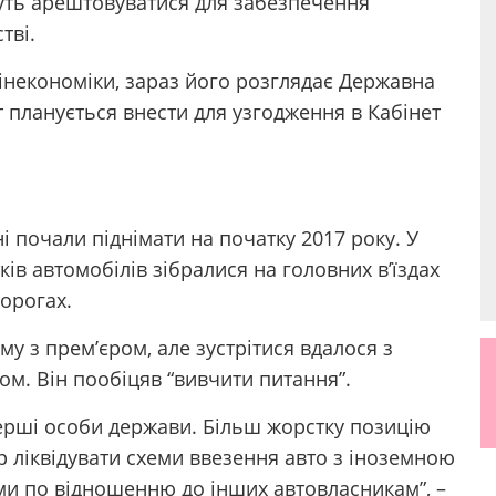
уть арештовуватися для забезпечення
тві.
інекономіки, зараз його розглядає Державна
 планується внести для узгодження в Кабінет
 почали піднімати на початку 2017 року. У
тків автомобілів зібралися на головних в’їздах
дорогах.
у з прем’єром, але зустрітися вдалося з
. Він пообіцяв “вивчити питання”.
ерші особи держави. Більш жорстку позицію
р ліквідувати схеми ввезення авто з іноземною
ими по відношенню до інших автовласникам”, –