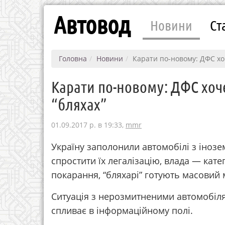
Автовод
Новини
Ст
Головна
Новини
Карати по-новому: ДФС хо
Карати по-новому: ДФС хоч
“бляхах”
01.09.2017 р. в 19:33,
mmr
Україну заполонили автомобілі з іноз
спростити їх легалізацію, влада — ка
покарання, “бляхарі” готують масовий 
Ситуація з нерозмитненими автомобілям
спливає в інформаційному полі.