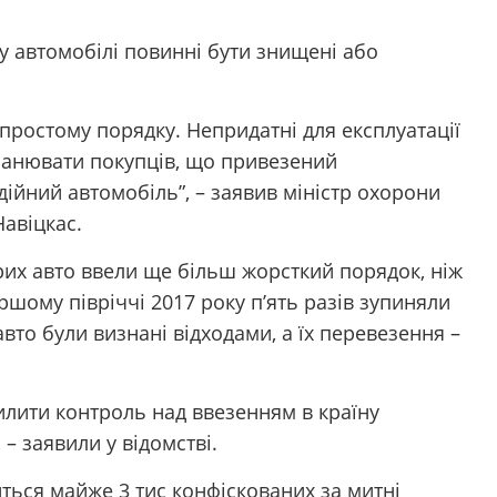
ву автомобілі повинні бути знищені або
простому порядку. Непридатні для експлуатації
бманювати покупців, що привезений
ійний автомобіль”, – заявив міністр охорони
авіцкас.
рих авто ввели ще більш жорсткий порядок, ніж
ршому півріччі 2017 року п’ять разів зупиняли
авто були визнані відходами, а їх перевезення –
илити контроль над ввезенням в країну
 – заявили у відомстві.
ться майже 3 тис конфіскованих за митні