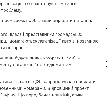
організації, що влаштовують мітинги і
а проблему.
 з прем’єром, пообіцявши вирішити питання.
о
ого, влада і представники громадських
ерші домагаються легалізації авто з іноземною
ити покарання.
рушень будуть значно жорсткішими”, –
Р
енту організації протидії митним
.
іативи фіскалів. ДФС запропонувала посилити
 іноземними номерами. Відповідний проект
Мінфіну. Що передбачає нова ініціатива