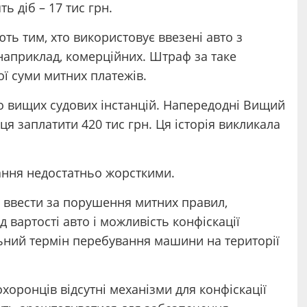
ь діб – 17 тис грн.
ь тим, хто використовує ввезені авто з
наприклад, комерційних. Штраф за таке
ї суми митних платежів.
о вищих судових інстанцій. Напередодні Вищий
ця заплатити 420 тис грн. Ця історія викликала
ання недостатньо жорсткими.
 ввести за порушення митних правил,
 вартості авто і можливість конфіскації
ьний термін перебування машини на території
охоронців відсутні механізми для конфіскації