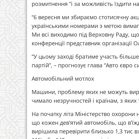
розмитнення “і за можливість їздити 
“6 вересня ми збираємо стотисячну акц
українськими номерами з метою вимага
Ми всі виходимо під Верховну Раду, щоб
конференції представник організації 
“У цьому заході братиме участь більше
партій”, – прогнозує глава “Авто євро 
Автомобільний мотлох
Машини, проблему яких не можуть вирі
чимало незручностей і країнам, з яких
На початку літа Міністерство охорон
що кожен дев’ятий автомобіль, що в’їж
вирішила перевірити близько 1,3 тис в