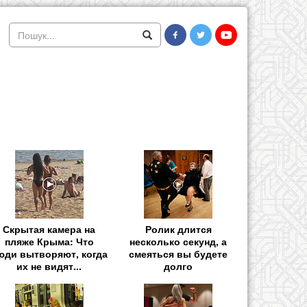
Скрытая камера на
Ролик длится
пляже Крыма: Что
несколько секунд, а
юди вытворяют, когда
смеяться вы будете
их не видят...
долго