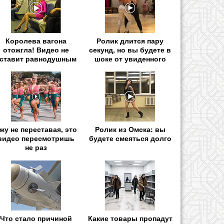
Королева вагона
Ролик длится пару
отожгла! Видео не
секунд, но вы будете в
ставит равнодушным
шоке от увиденного
жу не переставая, это
Ролик из Омска: вы
видео пересмотришь
будете смеяться долго
не раз
Что стало причиной
Какие товары пропадут