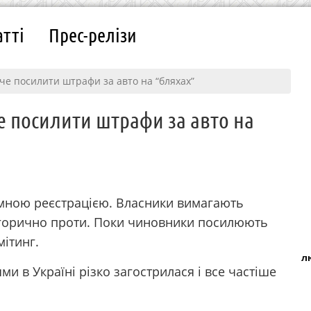
атті
Прес-релізи
че посилити штрафи за авто на “бляхах”
е посилити штрафи за авто на
емною реєстрацією. Власники вимагають
тегорично проти. Поки чиновники посилюють
мітинг.
л
и в Україні різко загострилася і все частіше