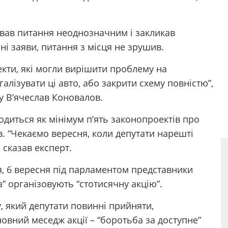
вав питання неоднозначним і закликав
ні заяви, питання з місця не зрушив.
кти, які могли вирішити проблему на
алізувати ці авто, або закрити схему повністю”,
у В’ячеслав Коновалов.
ходиться як мінімум п’ять законопроектів про
в. “Чекаємо вересня, коли депутати нарешті
 сказав експерт.
, 6 вересня під парламентом представники
а” організовують “стотисячну акцію”.
, який депутати повинні прийняти,
овний меседж акції – “боротьба за доступне”