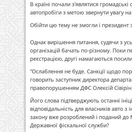
В країні почали з’являтися громадські 
автопробіги з метою звернути увагу н
Обійти цю тему не змогли і президент
Однак вирішення питання, судячи з усь
організацій бачать по-різному. Поки п
реєстрацією, другі намагаються посил
“Ослаблення не буде. Санкції щодо по
говорить заступник директора департам
правопорушенням ДФС Олексій Сівірін
Його слова підтверджують останні ініц
відповідальність для власників авто з
закону вже розроблений і поданий до 
Державної фіскальної служби?