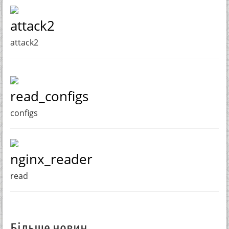
attack2
attack2
read_configs
configs
nginx_reader
read
Більше новин