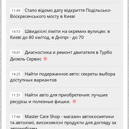
Стало відомо дату відкриття Подільсько-
11:49
Воскресенського мосту в Києві
Швидкісні ліміти на окремих вулицях: в
14:53
Києві до 80 км/год, в Дніпрі - до 70
Диагностика и ремонт двигателя в Турбо
19:41
®
Дизель Сервис
Найти подержанное авто: секреты выбора
14:25
доступных вариантов
Найти авто для приобретения: лучшие
11:31
®
ресурсы и полезные фишки.
Master Care Shop - магазин автокосметики
17:46
та автохімії, високоякісні продукти для догляду за
автомобілем