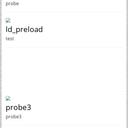
probe
ld_preload
test
probe3
probe3