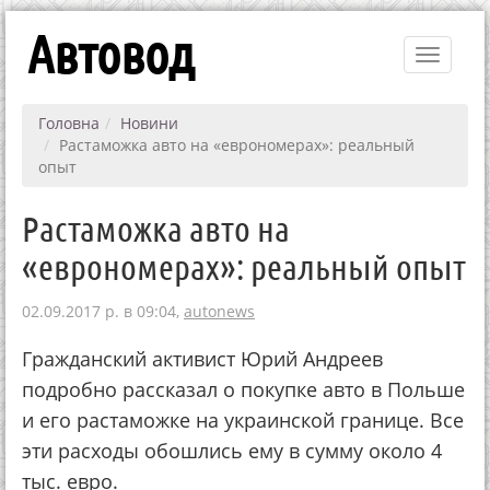
Автовод
Toggle
navigati
Головна
Новини
Растаможка авто на «еврономерах»: реальный
опыт
Растаможка авто на
«еврономерах»: реальный опыт
02.09.2017 р. в 09:04,
autonews
Гражданский активист Юрий Андреев
подробно рассказал о покупке авто в Польше
и его растаможке на украинской границе. Все
эти расходы обошлись ему в сумму около 4
тыс. евро.