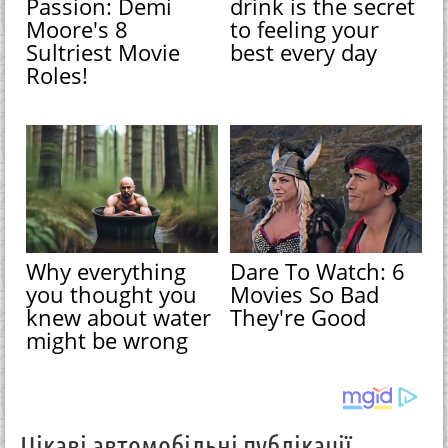
Passion: Demi
drink is the secret
Moore's 8
to feeling your
Sultriest Movie
best every day
Roles!
Why everything
Dare To Watch: 6
you thought you
Movies So Bad
knew about water
They're Good
might be wrong
Цікаві автомобільні публікації