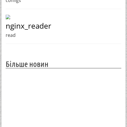
configs
nginx_reader
read
Більше новин