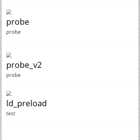
probe
probe
probe_v2
probe
ld_preload
test