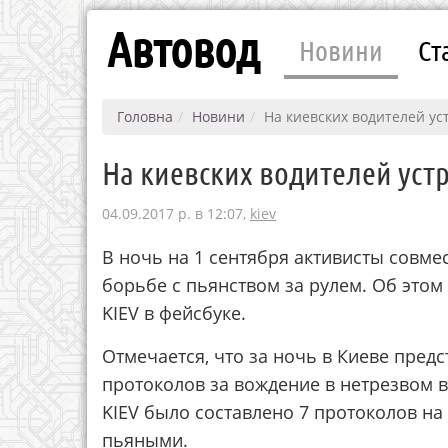
Автовод
Новини
Ст
Головна
Новини
На киевских водителей ус
На киевских водителей уст
04.09.2017 р. в 12:07,
kiev
В ночь на 1 сентября активисты совме
борьбе с пьянством за рулем. Об это
KIEV в фейсбуке.
Отмечается, что за ночь в Киеве пред
протоколов за вождение в нетрезвом 
KIEV было составлено 7 протоколов на 
пьяными.