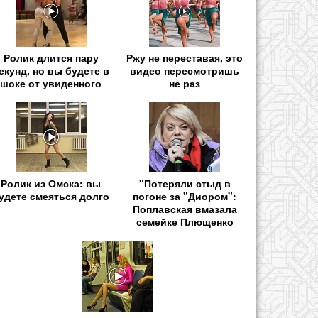
Ролик длится пару
Ржу не переставая, это
екунд, но вы будете в
видео пересмотришь
шоке от увиденного
не раз
Ролик из Омска: вы
"Потеряли стыд в
удете смеяться долго
погоне за "Диором":
Поплавская вмазала
семейке Плющенко