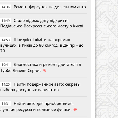
Ремонт форсунок на дизельном авто
14:36
Стало відомо дату відкриття
11:49
Подільсько-Воскресенського мосту в Києві
Швидкісні ліміти на окремих
14:53
вулицях: в Києві до 80 км/год, в Дніпрі - до
70
Диагностика и ремонт двигателя в
19:41
®
Турбо Дизель Сервис
Найти подержанное авто: секреты
14:25
выбора доступных вариантов
Найти авто для приобретения:
11:31
®
лучшие ресурсы и полезные фишки.