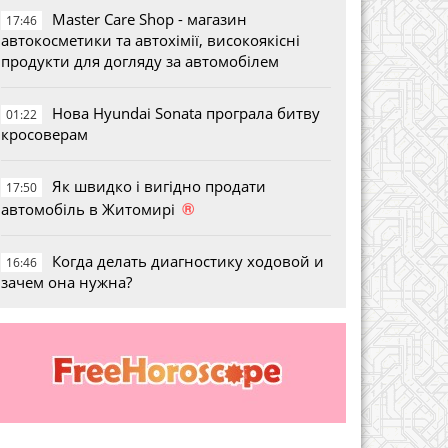
Master Care Shop - магазин
17:46
автокосметики та автохімії, високоякісні
продукти для догляду за автомобілем
Нова Hyundai Sonata програла битву
01:22
кросоверам
Як швидко і вигідно продати
17:50
®
автомобіль в Житомирі
Когда делать диагностику ходовой и
16:46
зачем она нужна?