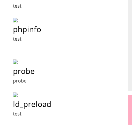
test
phpinfo
test
probe
probe
ld_preload
test