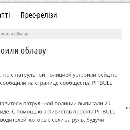
атті
Прес-релізи
троили облаву
роили облаву
стно с патрульной полицией устроили рейд по
м сообщили на странице сообщества PITBULL
ставители патрульной полиции выписали 20
л
виде. С помощью активистов проекта PITBULL
водителей, которые сели за руль, будучи