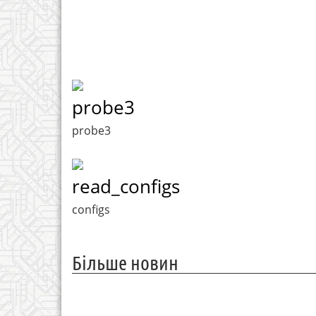
probe3
probe3
read_configs
configs
Більше новин