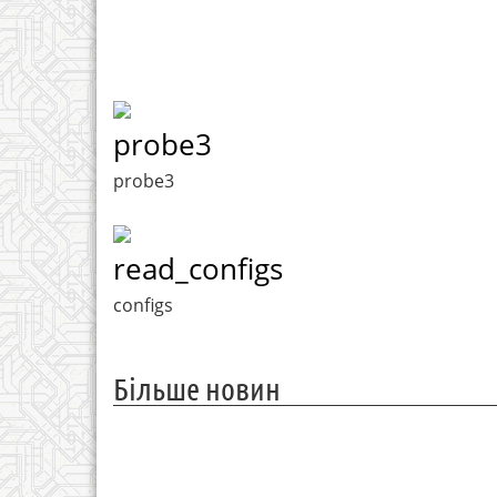
probe3
probe3
read_configs
configs
Більше новин