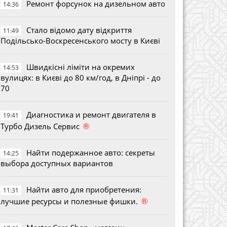
Ремонт форсунок на дизельном авто
14:36
Стало відомо дату відкриття
11:49
Подільсько-Воскресенського мосту в Києві
Швидкісні ліміти на окремих
14:53
вулицях: в Києві до 80 км/год, в Дніпрі - до
70
Диагностика и ремонт двигателя в
19:41
®
Турбо Дизель Сервис
Найти подержанное авто: секреты
14:25
выбора доступных вариантов
Найти авто для приобретения:
11:31
®
лучшие ресурсы и полезные фишки.