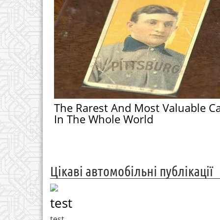
The Rarest And Most Valuable C
In The Whole World
Цікаві автомобільні публікації
test
test