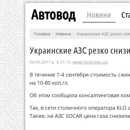
Автовод
Новини
Ст
Головна
Новини
Украинские АЗС резко сни
Украинские АЗС резко сниз
04.09.2017 р. в 21:15,
www.facenews.ua
В течение 1-4 сентября стоимость сжи
на 10-80 коп./л.
Об этом сообщила консалтинговая ком
Так, в сети столичного оператора KLO а
Также, на АЗС SOCAR цена газа снизилась