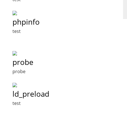
phpinfo
test
probe
probe
ld_preload
test