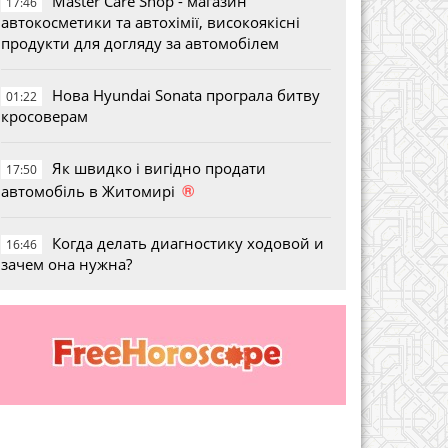
Master Care Shop - магазин
17:46
автокосметики та автохімії, високоякісні
продукти для догляду за автомобілем
Нова Hyundai Sonata програла битву
01:22
кросоверам
Як швидко і вигідно продати
17:50
®
автомобіль в Житомирі
Когда делать диагностику ходовой и
16:46
зачем она нужна?