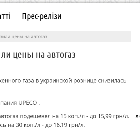
атті
Прес-релізи
зили цены на автогаз
или цены на автогаз
женного газа в украинской рознице снизилась
пания UPECO .
втогаз подешевел на 15 коп./л - до 15,99 грн/л.
л
 на 30 коп./л - до 16,19 грн/л.