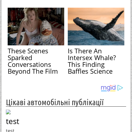
These Scenes
Is There An
Sparked
Intersex Whale?
Conversations
This Finding
Beyond The Film
Baffles Science
Цікаві автомобільні публікації
test
test