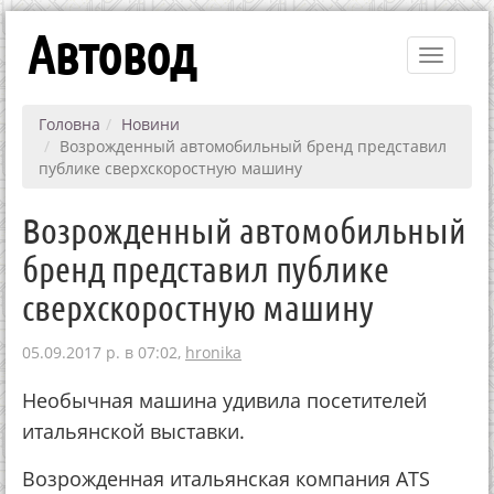
Автовод
Toggle
navigati
Головна
Новини
Возрожденный автомобильный бренд представил
публике сверхскоростную машину
Возрожденный автомобильный
бренд представил публике
сверхскоростную машину
05.09.2017 р. в 07:02,
hronika
Необычная машина удивила посетителей
итальянской выставки.
Возрожденная итальянская компания ATS