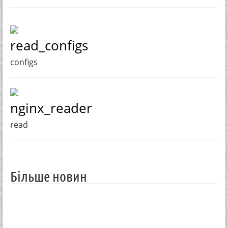
read_configs
configs
nginx_reader
read
Більше новин