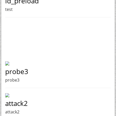
ld_preload
test
probe3
probe3
attack2
attack2