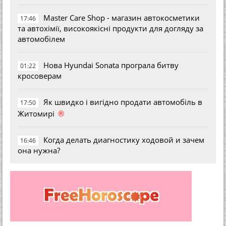
Master Care Shop - магазин автокосметики
17:46
та автохімії, високоякісні продукти для догляду за
автомобілем
Нова Hyundai Sonata програла битву
01:22
кросоверам
Як швидко і вигідно продати автомобіль в
17:50
®
Житомирі
Когда делать диагностику ходовой и зачем
16:46
она нужна?