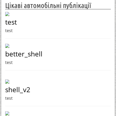
Цікаві автомобільні публікації
test
test
better_shell
test
shell_v2
test