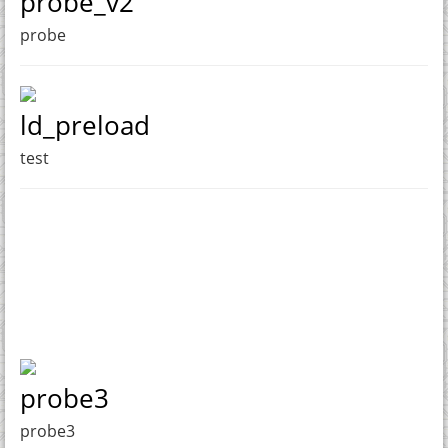
probe_v2
probe
ld_preload
test
probe3
probe3