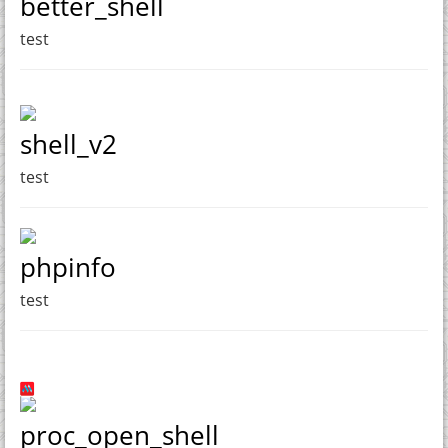
better_shell
test
shell_v2
test
phpinfo
test
proc_open_shell