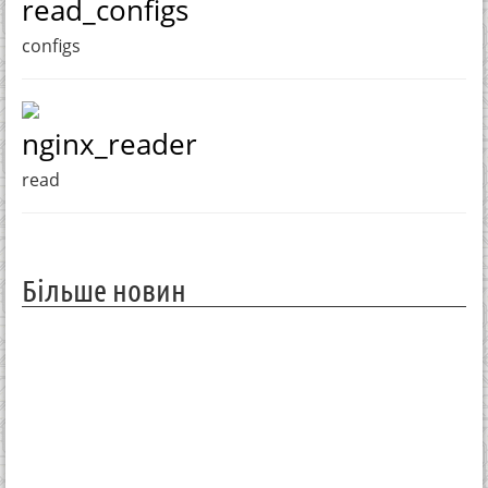
read_configs
configs
nginx_reader
read
Більше новин