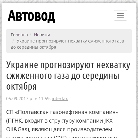
Автовод
Toggle
navigati
Головна
Новини
Украине прогнозируют нехватку сжиженного газа
до середины октября
Украине прогнозируют нехватку
сжиженного газа до середины
октября
05.09.2017 р. в 11:59,
interfax
СП «Полтавская газонефтяная компания»
(ПГНК, входит в структуру компании JKX
Oil&Gas), являющаяся производителем
сжиженного газа (СУГ), прогнозирует его