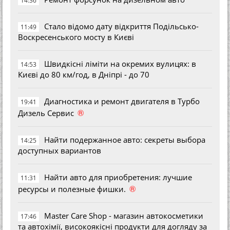
14:36
Стало відомо дату відкриття Подільсько-
11:49
Воскресенського мосту в Києві
Швидкісні ліміти на окремих вулицях: в
14:53
Києві до 80 км/год, в Дніпрі - до 70
Диагностика и ремонт двигателя в Турбо
19:41
®
Дизель Сервис
Найти подержанное авто: секреты выбора
14:25
доступных вариантов
Найти авто для приобретения: лучшие
11:31
®
ресурсы и полезные фишки.
Master Care Shop - магазин автокосметики
17:46
та автохімії, високоякісні продукти для догляду за