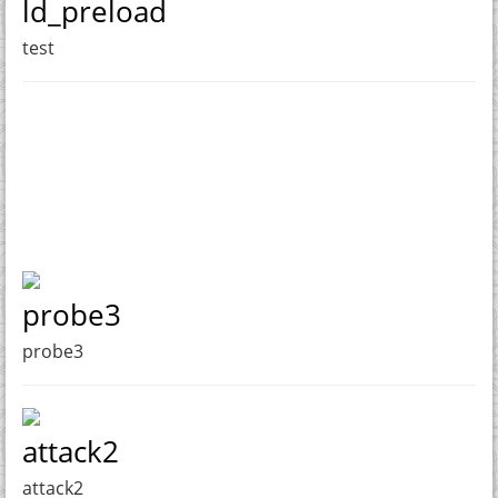
ld_preload
test
probe3
probe3
attack2
attack2