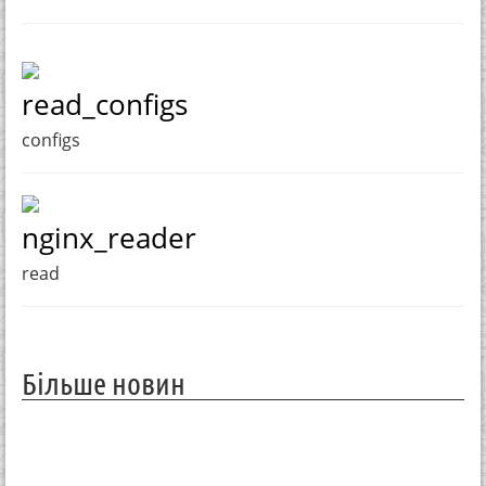
read_configs
configs
nginx_reader
read
Більше новин