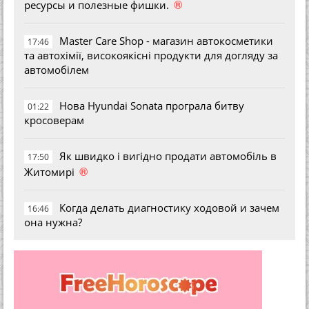
®
ресурсы и полезные фишки.
Master Care Shop - магазин автокосметики
17:46
та автохімії, високоякісні продукти для догляду за
автомобілем
Нова Hyundai Sonata програла битву
01:22
кросоверам
Як швидко і вигідно продати автомобіль в
17:50
®
Житомирі
Когда делать диагностику ходовой и зачем
16:46
она нужна?