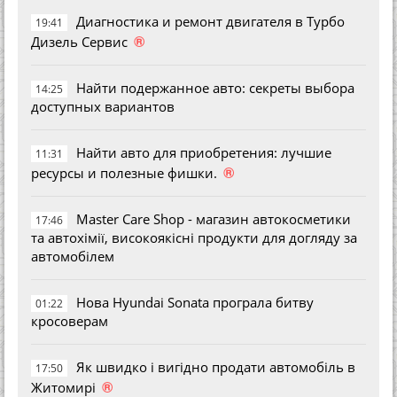
Диагностика и ремонт двигателя в Турбо
19:41
®
Дизель Сервис
Найти подержанное авто: секреты выбора
14:25
доступных вариантов
Найти авто для приобретения: лучшие
11:31
®
ресурсы и полезные фишки.
Master Care Shop - магазин автокосметики
17:46
та автохімії, високоякісні продукти для догляду за
автомобілем
Нова Hyundai Sonata програла битву
01:22
кросоверам
Як швидко і вигідно продати автомобіль в
17:50
®
Житомирі