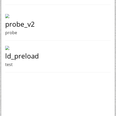
probe_v2
probe
ld_preload
test