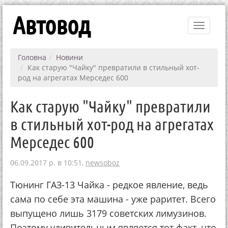
Автовод
Toggle
navigati
Головна
Новини
Как старую "Чайку" превратили в стильный хот-
род на агрегатах Мерседес 600
Как старую "Чайку" превратили
в стильный хот-род на агрегатах
Мерседес 600
06.09.2017 р. в 10:51,
newsoboz
Тюнинг ГАЗ-13 Чайка - редкое явление, ведь
сама по себе эта машина - уже раритет. Всего
выпущено лишь 3179 советских лимузинов.
Поэтому удивительным является тот факт, что