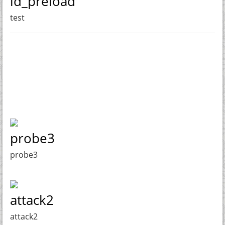
ld_preload
test
probe3
probe3
attack2
attack2