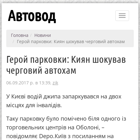
Автовод
Toggle
navigati
Головна
Новини
Герой парковки: Киян шокував черговий автохам
Герой парковки: Киян шокував
черговий автохам
06.09.2017 р. в 13:39,
zik
У Києві водій джипа запаркувався на двох
місцях для інвалідів.
Таку парковку було помічено біля одного із
торговельних центрів на Оболоні, –
повідомляє Depo.Київ з посиланням на