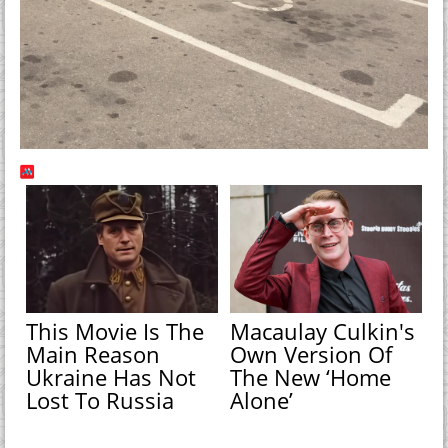
This Movie Is The
Macaulay Culkin's
Main Reason
Own Version Of
Ukraine Has Not
The New ‘Home
Lost To Russia
Alone’